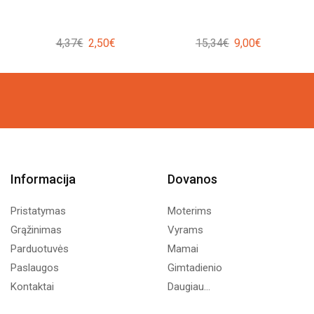
Original
Current
Original
Current
4,37
€
2,50
€
15,34
€
9,00
€
price
price
price
price
was:
is:
was:
is:
4,37€.
2,50€.
15,34€.
9,00€.
Informacija
Dovanos
Pristatymas
Moterims
Grąžinimas
Vyrams
Parduotuvės
Mamai
Paslaugos
Gimtadienio
Kontaktai
Daugiau...