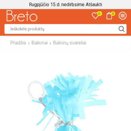
Rugpjūčio 15 d. nedirbsime
Atšaukti
0
0
Search
input
Pradžia
Balionai
Balionų svareliai