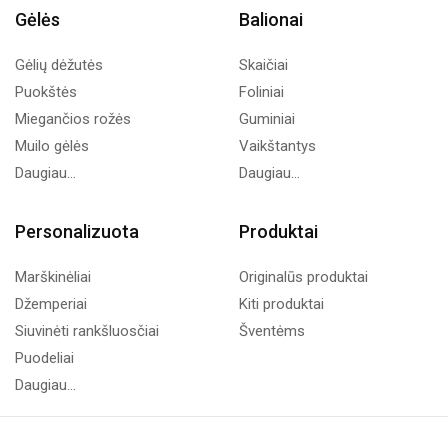
Gėlės
Balionai
Gėlių dėžutės
Skaičiai
Puokštės
Foliniai
Miegančios rožės
Guminiai
Muilo gėlės
Vaikštantys
Daugiau...
Daugiau...
Personalizuota
Produktai
Marškinėliai
Originalūs produktai
Džemperiai
Kiti produktai
Siuvinėti rankšluosčiai
Šventėms
Puodeliai
Daugiau...