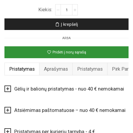
produkto
kiekis:
Žydras
Į krepšelį
balionų
svarelis
ARBA
„Blizgutis“
Pridėti į norų sąrašą
Pristatymas
Aprašymas
Pristatymas
Pirk Pard
Gėlių ir balionų pristatymas - nuo 40 € nemokamai
Atsiėmimas paštomatuose – nuo 40 € nemokamai
Pristatymas per kurjerių tarnybą - 4 €