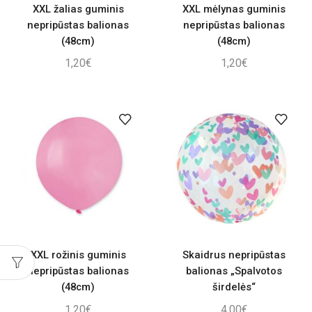
XXL žalias guminis
XXL mėlynas guminis
nepripūstas balionas
nepripūstas balionas
(48cm)
(48cm)
1,20
€
1,20
€
XXL rožinis guminis
Skaidrus nepripūstas
nepripūstas balionas
balionas „Spalvotos
(48cm)
širdelės“
1,20
€
4,00
€