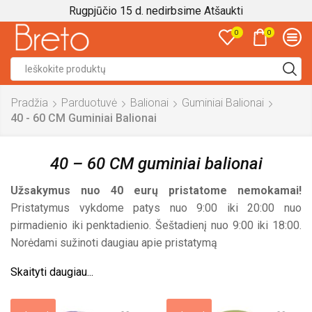
Rugpjūčio 15 d. nedirbsime
Atšaukti
0
0
Search
input
Pradžia
Parduotuvė
Balionai
Guminiai Balionai
40 - 60 CM Guminiai Balionai
40 – 60 CM guminiai balionai
Užsakymus nuo 40 eurų pristatome nemokamai!
Pristatymus vykdome patys nuo 9:00 iki 20:00 nuo
pirmadienio iki penktadienio. Šeštadienį nuo 9:00 iki 18:00.
Norėdami sužinoti daugiau apie pristatymą
Skaityti daugiau...