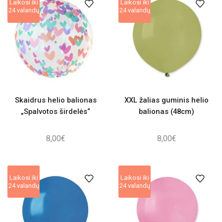
Laikosi iki
Laikosi iki
24 valandų
24 valandų
Skaidrus helio balionas
XXL žalias guminis helio
„Spalvotos širdelės“
balionas (48cm)
8,00
€
8,00
€
Laikosi iki
Laikosi iki
24 valandų
24 valandų