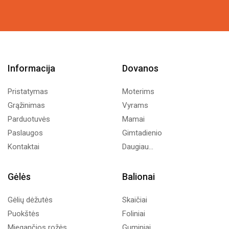
Informacija
Dovanos
Pristatymas
Moterims
Grąžinimas
Vyrams
Parduotuvės
Mamai
Paslaugos
Gimtadienio
Kontaktai
Daugiau...
Gėlės
Balionai
Gėlių dėžutės
Skaičiai
Puokštės
Foliniai
Miegančios rožės
Guminiai