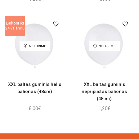
Laikosi iki
24 valandų
NETURIME
NETURIME
XXL baltas guminis helio
XXL baltas guminis
balionas (48cm)
nepripūstas balionas
(48cm)
8,00
€
1,20
€