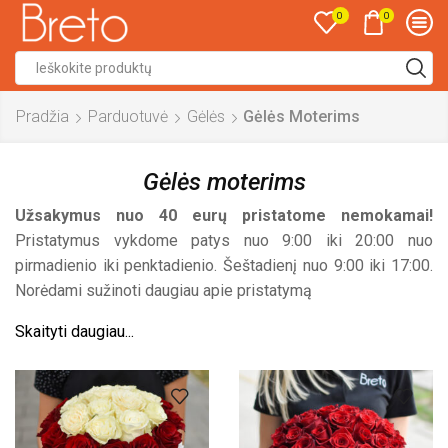
0
0
Search
input
Pradžia
Parduotuvė
Gėlės
Gėlės Moterims
Gėlės moterims
Užsakymus nuo 40 eurų pristatome nemokamai!
Pristatymus vykdome patys nuo 9:00 iki 20:00 nuo
pirmadienio iki penktadienio. Šeštadienį nuo 9:00 iki 17:00.
Norėdami sužinoti daugiau apie pristatymą
Skaityti daugiau...