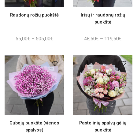
Raudonų rožių puokštė
Irisų ir raudonų rožių
puokštė
Price
Price
55,00
€
–
505,00
€
48,50
€
–
119,50
€
range:
range:
55,00€
48,50€
through
throug
505,00€
119,50
Gubojų puokštė (vienos
Pastelinių spalvų gėlių
spalvos)
puokštė