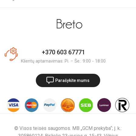
+370 603 67771
Klientų aptarnavimas: Pi. – Še.: 9:00 - 18:00
Parašykite mums
© Visos teisės saugomos. MB „GCM prekyba“; Į. k.:
305860124; Birželio 23-iosios g. 15-43, Vilnius