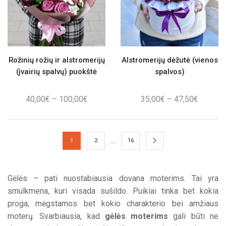
Rožinių rožių ir alstromerijų
Alstromerijų dėžutė (vienos
(įvairių spalvų) puokštė
spalvos)
Price
Price
40,00
€
–
100,00
€
35,00
€
–
47,50
€
range:
range:
40,00€
35,00€
through
through
…
1
2
16
100,00€
47,50€
Gėlės – pati nuostabiausia dovana moterims. Tai yra
smulkmena, kuri visada sušildo. Puikiai tinka bet kokia
proga, mėgstamos bet kokio charakterio bei amžiaus
moterų. Svarbiausia, kad
gėlės moterims
gali būti ne