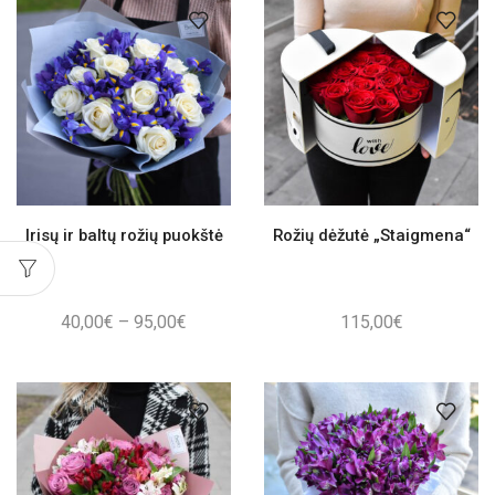
through
throug
102,00€
115,00
Irisų ir baltų rožių puokštė
Rožių dėžutė „Staigmena“
Price
40,00
€
–
95,00
€
115,00
€
range:
40,00€
through
95,00€