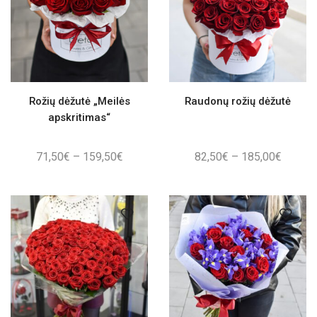
Rožių dėžutė „Meilės
Raudonų rožių dėžutė
apskritimas“
Price
Price
71,50
€
–
159,50
€
82,50
€
–
185,00
€
range:
range:
71,50€
82,50€
through
throug
159,50€
185,00