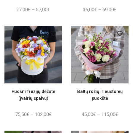
Price
Price
27,00
€
–
57,00
€
36,00
€
–
69,00
€
range:
range:
27,00€
36,00€
through
through
57,00€
69,00€
Puošni frezijų dėžutė
Baltų rožių ir eustomų
(įvairių spalvų)
puokštė
Price
Price
75,50
€
–
102,00
€
45,00
€
–
115,00
€
range:
range:
75,50€
45,00€