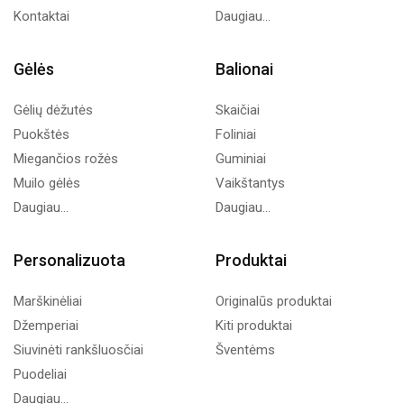
Kontaktai
Daugiau...
Gėlės
Balionai
Gėlių dėžutės
Skaičiai
Puokštės
Foliniai
Miegančios rožės
Guminiai
Muilo gėlės
Vaikštantys
Daugiau...
Daugiau...
Personalizuota
Produktai
Marškinėliai
Originalūs produktai
Džemperiai
Kiti produktai
Siuvinėti rankšluosčiai
Šventėms
Puodeliai
Daugiau...