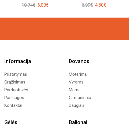
Original
Current
Original
Current
10,74
€
6,00
€
6,99
€
4,50
€
price
price
price
price
was:
is:
was:
is:
10,74€.
6,00€.
6,99€.
4,50€.
Informacija
Dovanos
Pristatymas
Moterims
Grąžinimas
Vyrams
Parduotuvės
Mamai
Paslaugos
Gimtadienio
Kontaktai
Daugiau...
Gėlės
Balionai