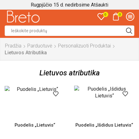
Rugpjūčio 15 d. nedirbsime
Atšaukti
0
0
Search
input
Pradžia
Parduotuvė
Personalizuoti Produktai
Lietuvos Atributika
Lietuvos atributika
Puodelis „Lietuvis“
Puodelis „Išdidus Lietuvis“