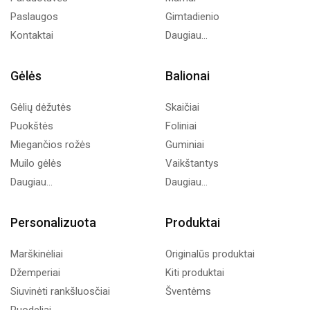
Paslaugos
Gimtadienio
Kontaktai
Daugiau...
Gėlės
Balionai
Gėlių dėžutės
Skaičiai
Puokštės
Foliniai
Miegančios rožės
Guminiai
Muilo gėlės
Vaikštantys
Daugiau...
Daugiau...
Personalizuota
Produktai
Marškinėliai
Originalūs produktai
Džemperiai
Kiti produktai
Siuvinėti rankšluosčiai
Šventėms
Puodeliai