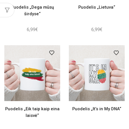
Puodelis „Dega mūsų
Puodelis „Lietuva“
širdyse“
6,99
€
6,99
€
Puodelis „Eik taip kaip eina
Puodelis „It’s in My DNA“
laisvė“