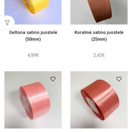
Geltona satino juostelė
Koralinė satino juostelė
(50mm)
(25mm)
4,99
€
2,43
€