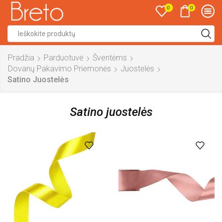
0
0
Search
input
Pradžia
Parduotuvė
Šventėms
Dovanų Pakavimo Priemonės
Juostelės
Satino Juostelės
Satino juostelės