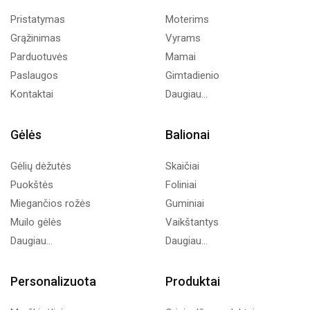
Pristatymas
Moterims
Grąžinimas
Vyrams
Parduotuvės
Mamai
Paslaugos
Gimtadienio
Kontaktai
Daugiau...
Gėlės
Balionai
Gėlių dėžutės
Skaičiai
Puokštės
Foliniai
Miegančios rožės
Guminiai
Muilo gėlės
Vaikštantys
Daugiau...
Daugiau...
Personalizuota
Produktai