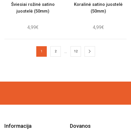
Šviesiai rožinė satino
Koralinė satino juostelė
juostelė (50mm)
(50mm)
4,99
€
4,99
€
…
1
2
12
Informacija
Dovanos