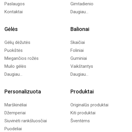
Paslaugos
Gimtadienio
Kontaktai
Daugiau...
Gėlės
Balionai
Gėlių dėžutės
Skaičiai
Puokštės
Foliniai
Miegančios rožės
Guminiai
Muilo gėlės
Vaikštantys
Daugiau...
Daugiau...
Personalizuota
Produktai
Marškinėliai
Originalūs produktai
Džemperiai
Kiti produktai
Siuvinėti rankšluosčiai
Šventėms
Puodeliai