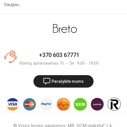
Daugiau...
+370 603 67771
Klientų aptarnavimas: Pi. – Še.: 9:00 - 18:00
Parašykite mums
© Visos teisės saugomos. MB „GCM prekyba“; Į. k.: