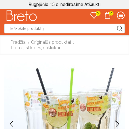
Rugpjūčio 15 d. nedirbsime
Atšaukti
0
0
Search
input
Pradžia
Originalūs produktai
Taurės, stiklinės, stikliukai