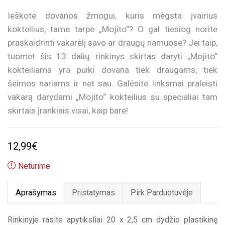
Ieškote dovanos žmogui, kuris mėgsta įvairius
kokteilius, tame tarpe „Mojito“? O gal tiesiog norite
praskaidrinti vakarėlį savo ar draugų namuose? Jei taip,
tuomet šis 13 dalių rinkinys skirtas daryti „Mojito“
kokteiliams yra puiki dovana tiek draugams, tiek
šeimos nariams ir net sau. Galėsite linksmai praleisti
vakarą darydami „Mojito“ kokteilius su specialiai tam
skirtais įrankiais visai, kaip bare!
12,99
€
Neturime
Aprašymas
Pristatymas
Pirk Parduotuvėje
Rinkinyje rasite apytiksliai 20 x 2,5 cm dydžio plastikinę