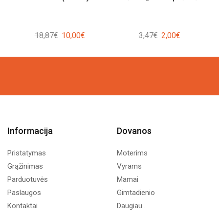
Original
Current
Original
Current
18,87
€
10,00
€
3,47
€
2,00
€
price
price
price
price
was:
is:
was:
is:
18,87€.
10,00€.
3,47€.
2,00€.
Informacija
Dovanos
Pristatymas
Moterims
Grąžinimas
Vyrams
Parduotuvės
Mamai
Paslaugos
Gimtadienio
Kontaktai
Daugiau...