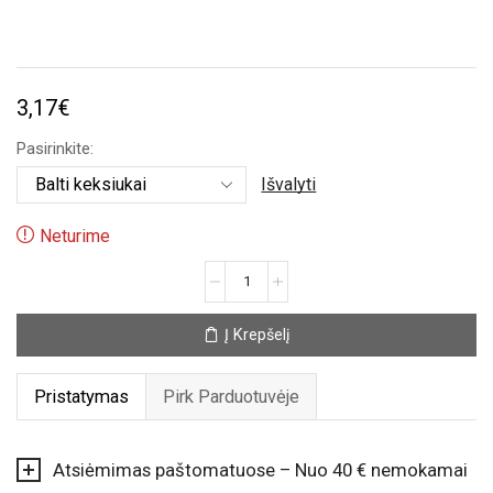
3,17
€
Pasirinkite:
Išvalyti
Neturime
produkto
kiekis:
Akiniai
Į Krepšelį
„Linksmo
gimtadienio“
Pristatymas
Pirk Parduotuvėje
Atsiėmimas paštomatuose – Nuo 40 € nemokamai