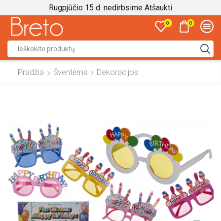
Rugpjūčio 15 d. nedirbsime
Atšaukti
0
0
Search
input
Pradžia
Šventėms
Dekoracijos