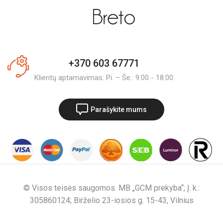
+370 603 67771
Klientų aptarnavimas: Pi. – Še.: 9:00 - 18:00
Parašykite mums
© Visos teisės saugomos. MB „GCM prekyba“; Į. k.:
305860124; Birželio 23-iosios g. 15-43, Vilnius