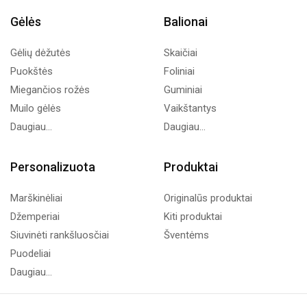
Gėlės
Balionai
Gėlių dėžutės
Skaičiai
Puokštės
Foliniai
Miegančios rožės
Guminiai
Muilo gėlės
Vaikštantys
Daugiau...
Daugiau...
Personalizuota
Produktai
Marškinėliai
Originalūs produktai
Džemperiai
Kiti produktai
Siuvinėti rankšluosčiai
Šventėms
Puodeliai
Daugiau...