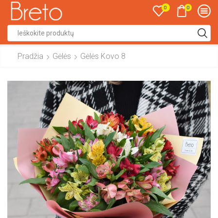
0
0
Search
input
Pradžia
Gėlės
Gėlės Kovo 8