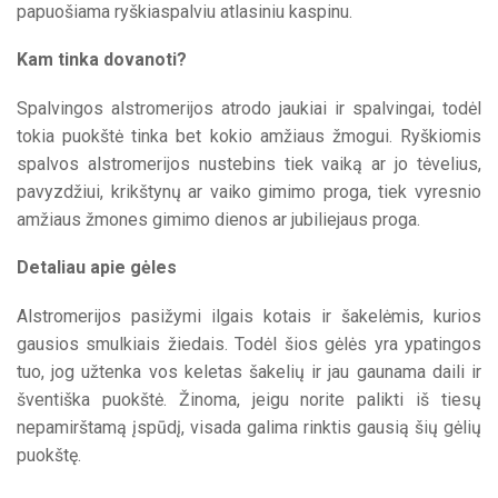
papuošiama ryškiaspalviu atlasiniu kaspinu.
Kam tinka dovanoti?
Spalvingos alstromerijos atrodo jaukiai ir spalvingai, todėl
tokia puokštė tinka bet kokio amžiaus žmogui. Ryškiomis
spalvos alstromerijos nustebins tiek vaiką ar jo tėvelius,
pavyzdžiui, krikštynų ar vaiko gimimo proga, tiek vyresnio
amžiaus žmones gimimo dienos ar jubiliejaus proga.
Detaliau apie gėles
Alstromerijos pasižymi ilgais kotais ir šakelėmis, kurios
gausios smulkiais žiedais. Todėl šios gėlės yra ypatingos
tuo, jog užtenka vos keletas šakelių ir jau gaunama daili ir
šventiška puokštė. Žinoma, jeigu norite palikti iš tiesų
nepamirštamą įspūdį, visada galima rinktis gausią šių gėlių
puokštę.