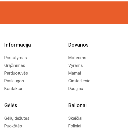
55,00€
82,00€
through
through
505,00€
240,00€
Informacija
Dovanos
Pristatymas
Moterims
Grąžinimas
Vyrams
Parduotuvės
Mamai
Paslaugos
Gimtadienio
Kontaktai
Daugiau...
Gėlės
Balionai
Gėlių dėžutės
Skaičiai
Puokštės
Foliniai