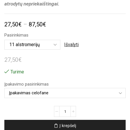
atrodytų nepriekaištingai.
Price
27,50
€
–
87,50
€
range:
Pasirinkimas
27,50€
Išvalyti
through
27,50
€
87,50€
Turime
Įpakavimo pasirinkimas
produkto
kiekis:
Alstromerijų
Į krepšelį
puokštė