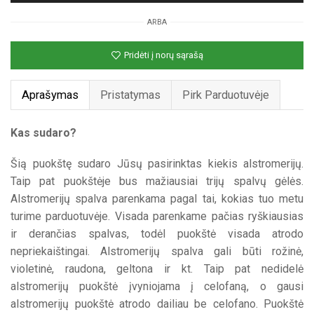
(įvairių
ARBA
spalvų)
Pridėti į norų sąrašą
Aprašymas
Pristatymas
Pirk Parduotuvėje
Kas sudaro?
Šią puokštę sudaro Jūsų pasirinktas kiekis alstromerijų.
Taip pat puokštėje bus mažiausiai trijų spalvų gėlės.
Alstromerijų spalva parenkama pagal tai, kokias tuo metu
turime parduotuvėje. Visada parenkame pačias ryškiausias
ir derančias spalvas, todėl puokštė visada atrodo
nepriekaištingai. Alstromerijų spalva gali būti rožinė,
violetinė, raudona, geltona ir kt. Taip pat nedidelė
alstromerijų puokštė įvyniojama į celofaną, o gausi
alstromerijų puokštė atrodo dailiau be celofano. Puokštė