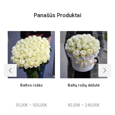
Panašūs Produktai
Baltos rožės
Baltų rožių dėžutė
Price
Price
55,00
€
–
505,00
€
82,00
€
–
240,00
€
range:
range: