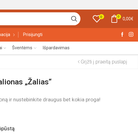
0
0
0,00
€
acija
Prisijungti
ai
Šventėms
Išpardavimas
Grįžti į praeitą puslapį
alionas „Žalias“
lioną ir nustebinkite draugus bet kokia proga!
ipūstą
.