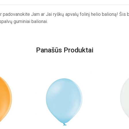
i ir padovanokite Jam ar Jai ryškų apvalų folinį helio balioną! Šis
spalvų guminiai balionai.
Panašūs Produktai