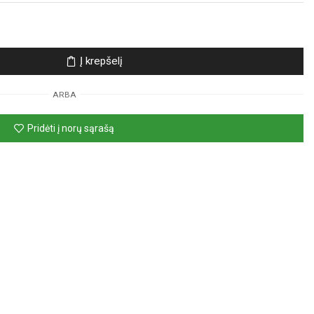
Į krepšelį
ARBA
Pridėti į norų sąrašą