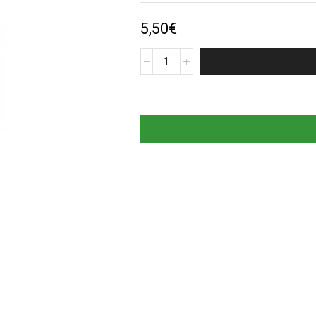
5,50
€
produkto
kiekis:
Apvalus
folinis
helio
balionas
„Žalias“