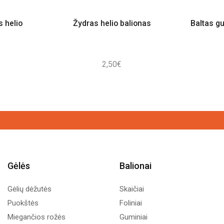
s helio
Žydras helio balionas
Baltas gu
2,50
€
Gėlės
Balionai
Gėlių dėžutės
Skaičiai
Puokštės
Foliniai
Miegančios rožės
Guminiai