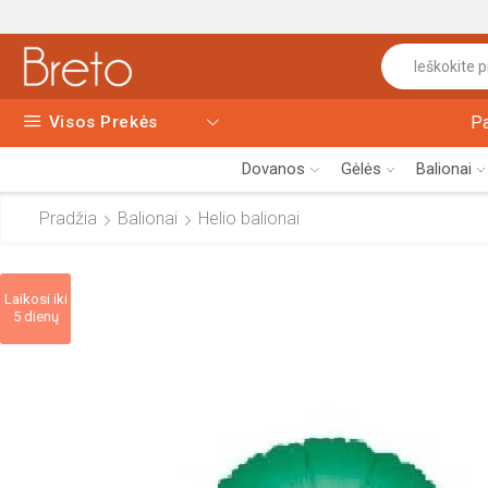
Visos Prekės
P
Dovanos
Gėlės
Balionai
Pradžia
Balionai
Helio balionai
Laikosi iki
5 dienų