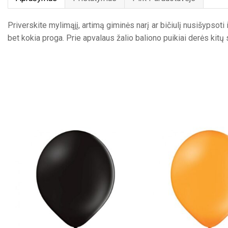
Priverskite mylimąjį, artimą giminės narį ar bičiulį nusišypsot
bet kokia proga. Prie apvalaus žalio baliono puikiai derės kitų 