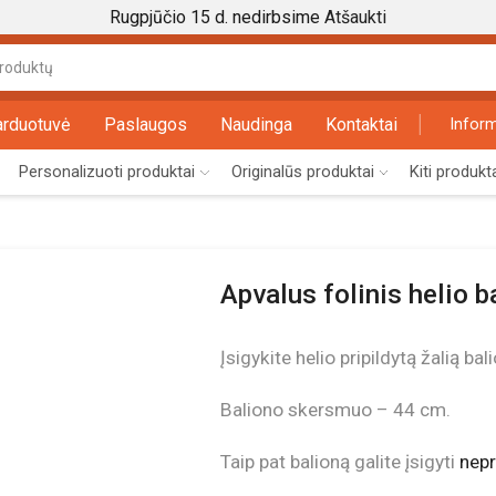
Rugpjūčio 15 d. nedirbsime
Atšaukti
Search
input
arduotuvė
Paslaugos
Naudinga
Kontaktai
Inform
Personalizuoti produktai
Originalūs produktai
Kiti produkt
Apvalus folinis helio b
Įsigykite helio pripildytą žalią ba
Baliono skersmuo – 44 cm.
Taip pat balioną galite įsigyti
nepr