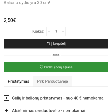
Baliono dydis yra 30 cm!
2,50
€
produkto
kiekis:
Žydras
Į krepšelį
helio
balionas
ARBA
Pridėti į norų sąrašą
Pristatymas
Pirk Parduotuvėje
Gėlių ir balionų pristatymas - nuo 40 € nemokamai
Atsiėmimas parduotuvėje - nemokamai