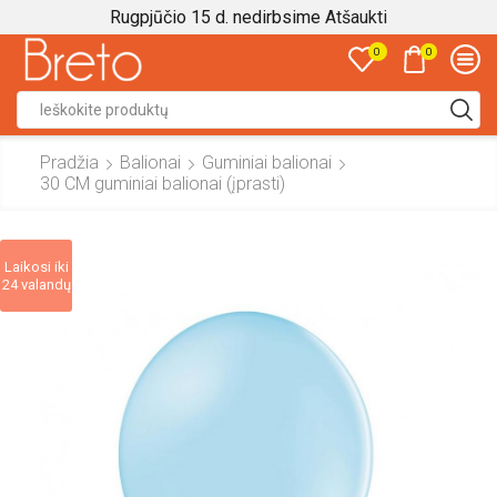
Rugpjūčio 15 d. nedirbsime
Atšaukti
0
0
Search
input
Pradžia
Balionai
Guminiai balionai
30 CM guminiai balionai (įprasti)
Laikosi iki
24 valandų