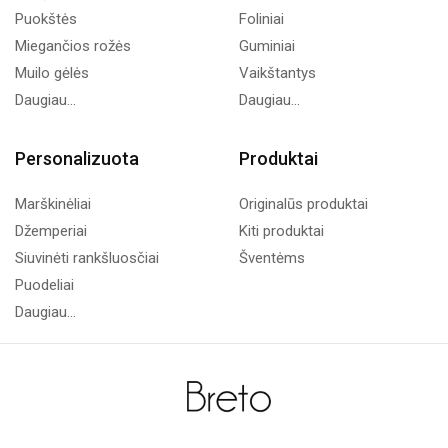
Puokštės
Foliniai
Miegančios rožės
Guminiai
Muilo gėlės
Vaikštantys
Daugiau...
Daugiau...
Personalizuota
Produktai
Marškinėliai
Originalūs produktai
Džemperiai
Kiti produktai
Siuvinėti rankšluosčiai
Šventėms
Puodeliai
Daugiau...