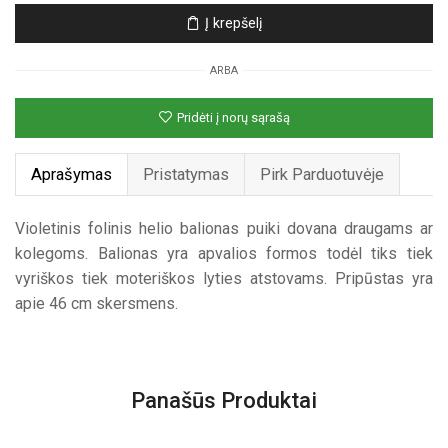
Apvalus
Į krepšelį
violetinis
folinis
ARBA
helio
balionas
Pridėti į norų sąrašą
Aprašymas
Pristatymas
Pirk Parduotuvėje
Violetinis folinis helio balionas puiki dovana draugams ar
kolegoms. Balionas yra apvalios formos todėl tiks tiek
vyriškos tiek moteriškos lyties atstovams. Pripūstas yra
apie 46 cm skersmens.
Panašūs Produktai