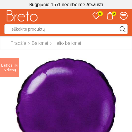
Rugpjūčio 15 d. nedirbsime
Atšaukti
0
0
Search
input
Pradžia
Balionai
Helio balionai
Laikosi iki
5 dienų