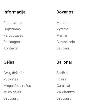
Informacija
Dovanos
Pristatymas
Moterims
Grąžinimas
Vyrams
Parduotuvės
Mamai
Paslaugos
Gimtadienio
Kontaktai
Daugiau...
Gėlės
Balionai
Gėlių dėžutės
Skaičiai
Puokštės
Foliniai
Miegančios rožės
Guminiai
Muilo gėlės
Vaikštantys
Daugiau...
Daugiau...