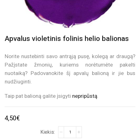
Apvalus violetinis folinis helio balionas
Norite nustebinti savo antrąją pusę, kolegą ar draugą?
Pažįstate žmonių, kuriems norėtumėte pakelti
nuotaiką? Padovanokite šį apvalų balioną ir jie bus
nudžiuginti.
Taip pat balioną galite įsigyti
nepripūstą
.
4,50
€
produkto
kiekis: