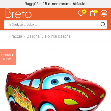
Rugpjūčio 15 d. nedirbsime
Atšaukti
0
0
Search
input
Pradžia
Balionai
Foliniai balionai
Laikosi iki
5 dienų