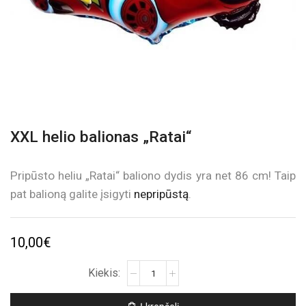
XXL helio balionas „Ratai“
Pripūsto heliu „Ratai“ baliono dydis yra net 86 cm! Taip
pat balioną galite įsigyti
nepripūstą
.
10,00
€
produkto
kiekis:
XXL