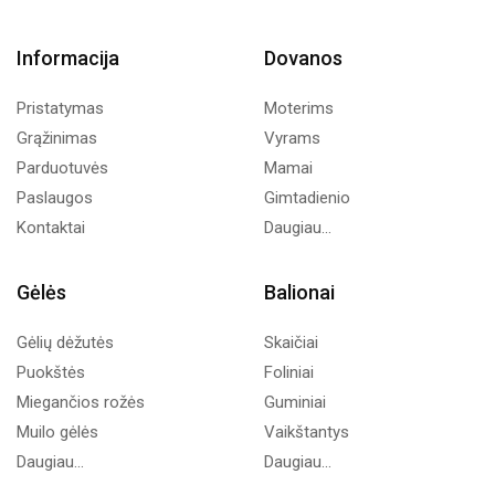
Informacija
Dovanos
Pristatymas
Moterims
Grąžinimas
Vyrams
Parduotuvės
Mamai
Paslaugos
Gimtadienio
Kontaktai
Daugiau...
Gėlės
Balionai
Gėlių dėžutės
Skaičiai
Puokštės
Foliniai
Miegančios rožės
Guminiai
Muilo gėlės
Vaikštantys
Daugiau...
Daugiau...