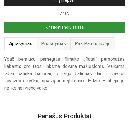
Į krepšelį
helio
balionas
ARBA
„Ratai“
Pridėti į norų sąrašą
Aprašymas
Pristatymas
Pirk Parduotuvėje
Ypač berniukų pamėgtas filmuko „Ratai“ personažas
kabantis ore taps linksma dovana mažiesiems. Vaikams
labai patinka balionai, o jeigu balionas dar ir žavios
išvaizdos, ryškių spalvų ir neįtikėtino dydžio – abejingo
neliks nei vieno vaiko.
Panašūs Produktai