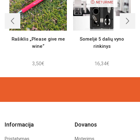
NETURIME
Rašiklis „Please give me
Someljė 5 dalių vyno
wine“
rinkinys
3,50
€
16,34
€
Informacija
Dovanos
Pristatymas
Moterims