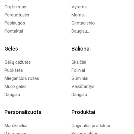
Grąžinimas
Vyrams
Parduotuvės
Mamai
Paslaugos
Gimtadienio
Kontaktai
Daugiau...
Gėlės
Balionai
Gėlių dėžutės
Skaičiai
Puokštės
Foliniai
Miegančios rožės
Guminiai
Muilo gėlės
Vaikštantys
Daugiau...
Daugiau...
Personalizuota
Produktai
Marškinėliai
Originalūs produktai
Džemperiai
Kiti produktai