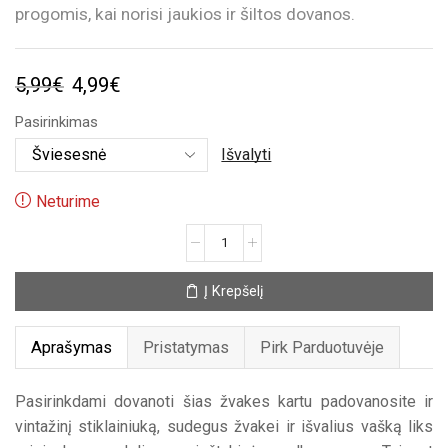
progomis, kai norisi jaukios ir šiltos dovanos.
Original
Current
5,99
€
4,99
€
price
price
Pasirinkimas
was:
is:
Išvalyti
5,99€.
4,99€.
Neturime
produkto
kiekis:
Aromatinė
Į Krepšelį
žvakė
stiklainėlyje
Aprašymas
Pristatymas
Pirk Parduotuvėje
Pasirinkdami dovanoti šias žvakes kartu padovanosite ir
vintažinį stiklainiuką, sudegus žvakei ir išvalius vašką liks