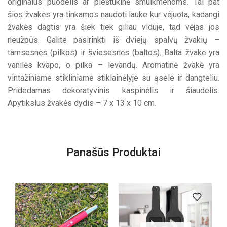
originalus puodelis ar pieštukinė smulkmenoms. Tai pat
šios žvakės yra tinkamos naudoti lauke kur vėjuota, kadangi
žvakės dagtis yra šiek tiek giliau viduje, tad vėjas jos
neužpūs. Galite pasirinkti iš dviejų spalvų žvakių –
tamsesnės (pilkos) ir šviesesnės (baltos). Balta žvakė yra
vanilės kvapo, o pilka – levandų. Aromatinė žvakė yra
vintažiniame stikliniame stiklainėlyje su ąsele ir dangteliu.
Pridedamas dekoratyvinis kaspinėlis ir šiaudelis.
Apytikslus žvakės dydis – 7 x 13 x 10 cm.
Panašūs Produktai