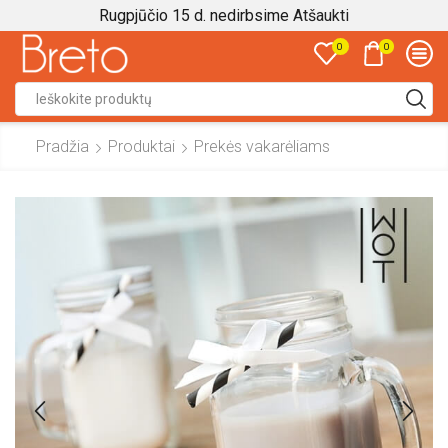
Rugpjūčio 15 d. nedirbsime
Atšaukti
0
0
Search
input
Pradžia
Produktai
Prekės vakarėliams