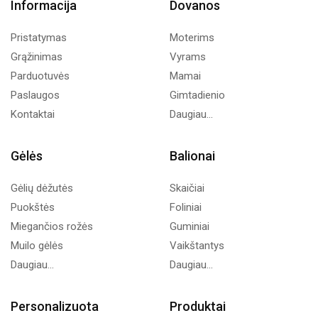
Informacija
Dovanos
Pristatymas
Moterims
Grąžinimas
Vyrams
Parduotuvės
Mamai
Paslaugos
Gimtadienio
Kontaktai
Daugiau...
Gėlės
Balionai
Gėlių dėžutės
Skaičiai
Puokštės
Foliniai
Miegančios rožės
Guminiai
Muilo gėlės
Vaikštantys
Daugiau...
Daugiau...
Personalizuota
Produktai