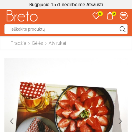
Rugpjūčio 15 d. nedirbsime
Atšaukti
0
0
Search
input
Pradžia
Gėlės
Atvirukai