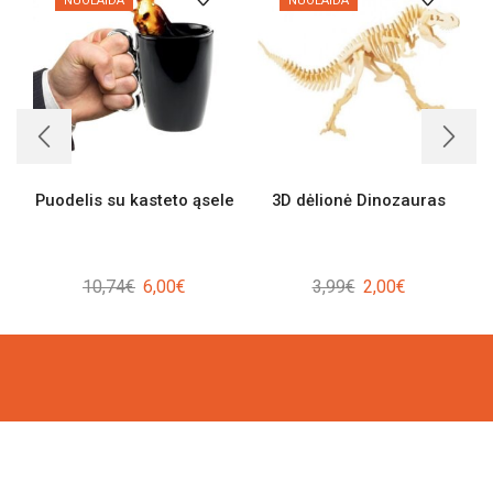
NUOLAIDA
NUOLAIDA
Puodelis su kasteto ąsele
3D dėlionė Dinozauras
Original
Current
Original
Current
10,74
€
6,00
€
3,99
€
2,00
€
price
price
price
price
was:
is:
was:
is:
10,74€.
6,00€.
3,99€.
2,00€.