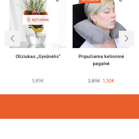
NUOLAIDA
NETURIME
Oliziukas „Gyvūnėlis“
Pripučiama kelioninė
pagalvė
Original
Current
5,89
€
2,89
€
1,50
€
price
price
was:
is:
2,89€.
1,50€.