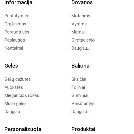
Informacija
Dovanos
Pristatymas
Moterims
Grąžinimas
Vyrams
Parduotuvės
Mamai
Paslaugos
Gimtadienio
Kontaktai
Daugiau...
Gėlės
Balionai
Gėlių dėžutės
Skaičiai
Puokštės
Foliniai
Miegančios rožės
Guminiai
Muilo gėlės
Vaikštantys
Daugiau...
Daugiau...
Personalizuota
Produktai