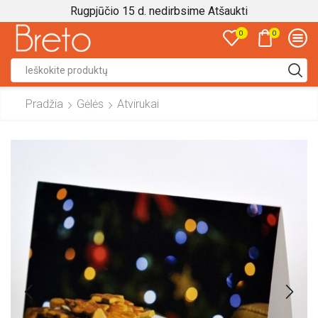
Rugpjūčio 15 d. nedirbsime
Atšaukti
0
0
Search
input
Pradžia
Gėlės
Atvirukai