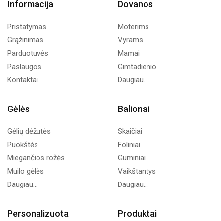
Informacija
Dovanos
Pristatymas
Moterims
Grąžinimas
Vyrams
Parduotuvės
Mamai
Paslaugos
Gimtadienio
Kontaktai
Daugiau...
Gėlės
Balionai
Gėlių dėžutės
Skaičiai
Puokštės
Foliniai
Miegančios rožės
Guminiai
Muilo gėlės
Vaikštantys
Daugiau...
Daugiau...
Personalizuota
Produktai