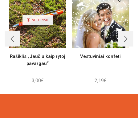
NETURIME
Rašiklis „Jaučiu kaip rytoj
Vestuviniai konfeti
pavargau“
3,00
€
2,19
€