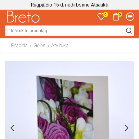
Rugpjūčio 15 d. nedirbsime
Atšaukti
0
0
Search
input
Pradžia
Gėlės
Atvirukai