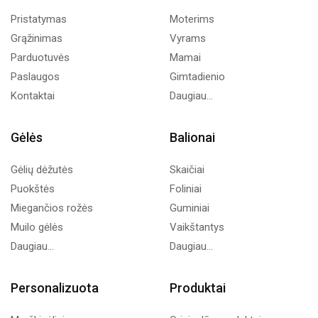
Pristatymas
Moterims
Grąžinimas
Vyrams
Parduotuvės
Mamai
Paslaugos
Gimtadienio
Kontaktai
Daugiau...
Gėlės
Balionai
Gėlių dėžutės
Skaičiai
Puokštės
Foliniai
Miegančios rožės
Guminiai
Muilo gėlės
Vaikštantys
Daugiau...
Daugiau...
Personalizuota
Produktai