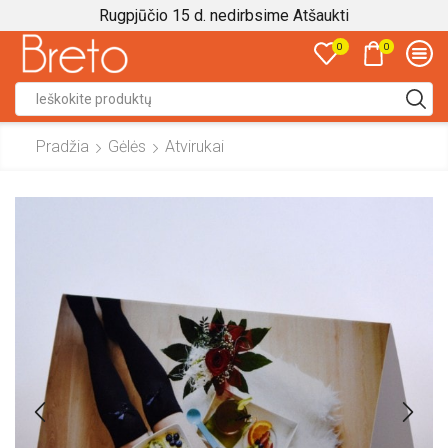
Rugpjūčio 15 d. nedirbsime
Atšaukti
0
0
Search
input
Pradžia
Gėlės
Atvirukai