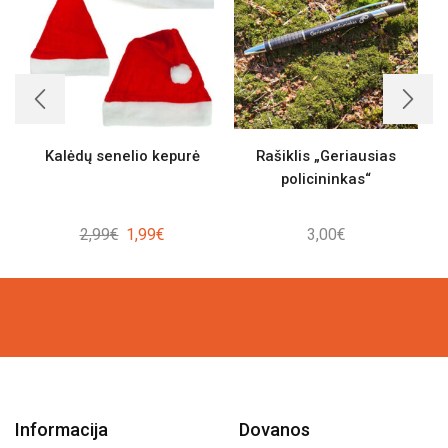
Kalėdų senelio kepurė
Rašiklis „Geriausias
policininkas“
Original
Current
2,99
€
1,99
€
3,00
€
price
price
was:
is:
2,99€.
1,99€.
Informacija
Dovanos