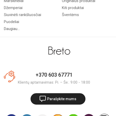
Marškinėliai
Originalūs produktai
Džemperiai
Kiti produktai
Siuvinėti rankšluosčiai
Šventėms
Puodeliai
Daugiau...
+370 603 67771
Klientų aptarnavimas: Pi. – Še.: 9:00 - 18:00
Parašykite mums