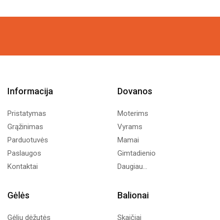
Informacija
Dovanos
Pristatymas
Moterims
Grąžinimas
Vyrams
Parduotuvės
Mamai
Paslaugos
Gimtadienio
Kontaktai
Daugiau...
Gėlės
Balionai
Gėlių dėžutės
Skaičiai