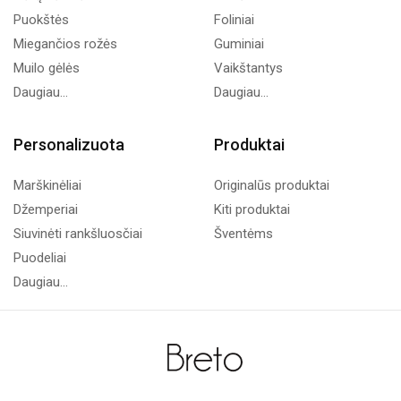
Puokštės
Foliniai
Miegančios rožės
Guminiai
Muilo gėlės
Vaikštantys
Daugiau...
Daugiau...
Personalizuota
Produktai
Marškinėliai
Originalūs produktai
Džemperiai
Kiti produktai
Siuvinėti rankšluosčiai
Šventėms
Puodeliai
Daugiau...