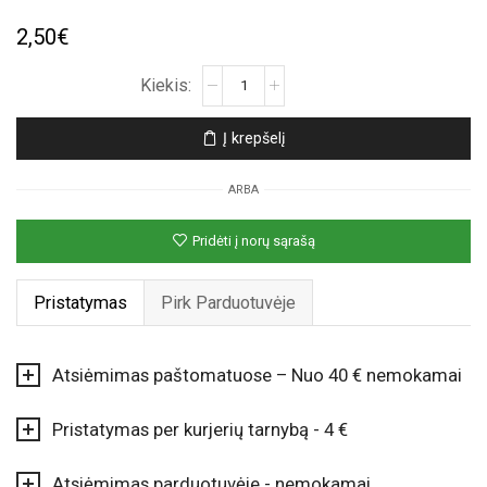
2,50
€
produkto
kiekis:
Auksinis
Į krepšelį
folinis
balionas
ARBA
„Raidė
L“
Pridėti į norų sąrašą
(35cm)
Pristatymas
Pirk Parduotuvėje
Atsiėmimas paštomatuose – Nuo 40 € nemokamai
Pristatymas per kurjerių tarnybą - 4 €
Atsiėmimas parduotuvėje - nemokamai