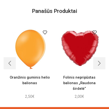
Panašūs Produktai
Oranžinis guminis helio
Folinis nepripūstas
R
balionas
balionas „Raudona
širdelė“
2,50
€
2,00
€