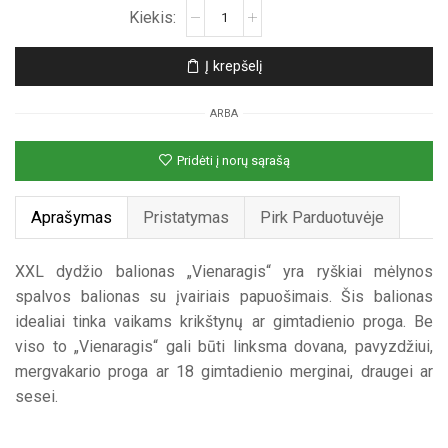
produkto
kiekis:
XXL
Į krepšelį
nepripūstas
balionas
ARBA
„Vienaragis“
Pridėti į norų sąrašą
Aprašymas
Pristatymas
Pirk Parduotuvėje
XXL dydžio balionas „Vienaragis“ yra ryškiai mėlynos
spalvos balionas su įvairiais papuošimais. Šis balionas
idealiai tinka vaikams krikštynų ar gimtadienio proga. Be
viso to „Vienaragis“ gali būti linksma dovana, pavyzdžiui,
mergvakario proga ar 18 gimtadienio merginai, draugei ar
sesei.