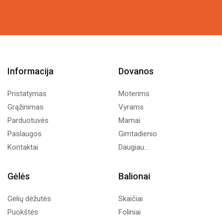
Informacija
Dovanos
Pristatymas
Moterims
Grąžinimas
Vyrams
Parduotuvės
Mamai
Paslaugos
Gimtadienio
Kontaktai
Daugiau...
Gėlės
Balionai
Gėlių dėžutės
Skaičiai
Puokštės
Foliniai