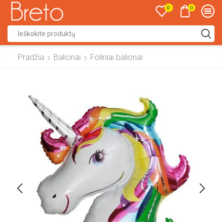
0
0
Search
input
Pradžia
Balionai
Foliniai balionai