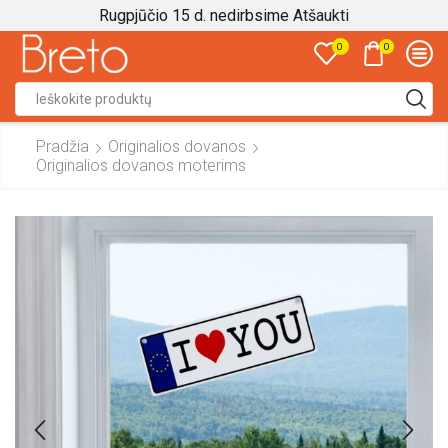
Rugpjūčio 15 d. nedirbsime
Atšaukti
0
0
Search
input
Pradžia
Originalios dovanos
Originalios dovanos moterims