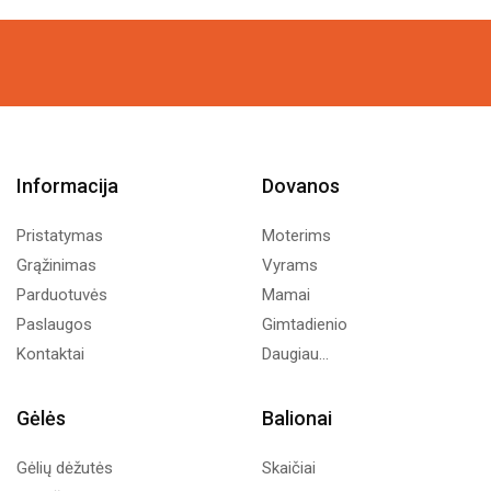
1,99€
through
23,47€
Informacija
Dovanos
Pristatymas
Moterims
Grąžinimas
Vyrams
Parduotuvės
Mamai
Paslaugos
Gimtadienio
Kontaktai
Daugiau...
Gėlės
Balionai
Gėlių dėžutės
Skaičiai