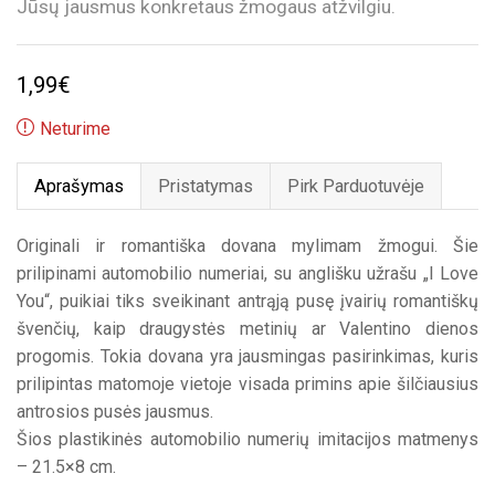
Jūsų jausmus konkretaus žmogaus atžvilgiu.
1,99
€
Neturime
Aprašymas
Pristatymas
Pirk Parduotuvėje
Originali ir romantiška dovana mylimam žmogui. Šie
prilipinami automobilio numeriai, su anglišku užrašu „I Love
You“, puikiai tiks sveikinant antrąją pusę įvairių romantiškų
švenčių, kaip draugystės metinių ar Valentino dienos
progomis. Tokia dovana yra jausmingas pasirinkimas, kuris
prilipintas matomoje vietoje visada primins apie šilčiausius
antrosios pusės jausmus.
Šios plastikinės automobilio numerių imitacijos matmenys
– 21.5×8 cm.