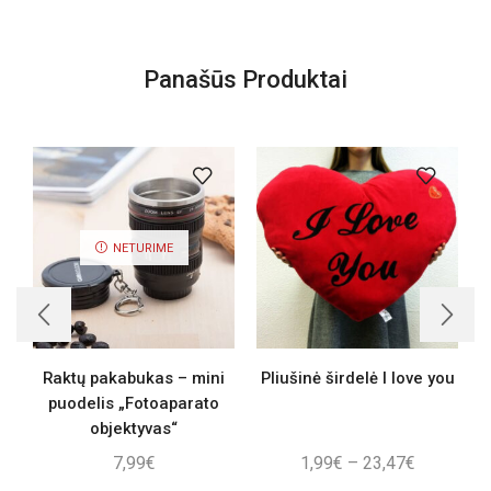
Panašūs Produktai
NETURIME
Raktų pakabukas – mini
Pliušinė širdelė I love you
puodelis „Fotoaparato
objektyvas“
Price
7,99
€
1,99
€
–
23,47
€
range: