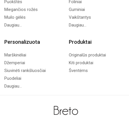
Puokštės
Foliniai
Miegančios rožės
Guminiai
Muilo gėlės
Vaikštantys
Daugiau...
Daugiau...
Personalizuota
Produktai
Marškinėliai
Originalūs produktai
Džemperiai
Kiti produktai
Siuvinėti rankšluosčiai
Šventėms
Puodeliai
Daugiau...