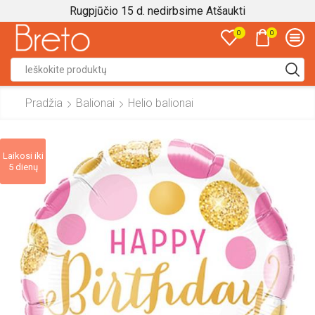
Rugpjūčio 15 d. nedirbsime
Atšaukti
0
0
Search
input
Pradžia
Balionai
Helio balionai
Laikosi iki
5 dienų