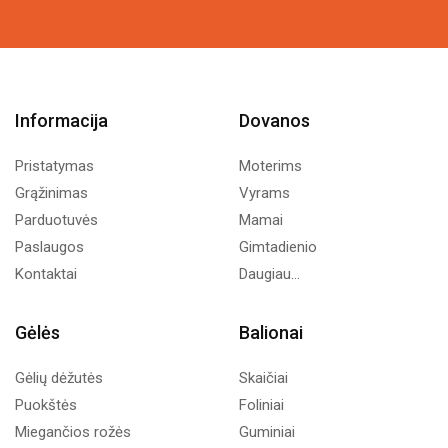
Informacija
Dovanos
Pristatymas
Moterims
Grąžinimas
Vyrams
Parduotuvės
Mamai
Paslaugos
Gimtadienio
Kontaktai
Daugiau...
Gėlės
Balionai
Gėlių dėžutės
Skaičiai
Puokštės
Foliniai
Miegančios rožės
Guminiai