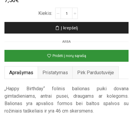
7,50
€
produkto
kiekis:
Baltas
Į krepšelį
folinis
helio
ARBA
balionas
„Happy
Pridėti į norų sąrašą
Birthday“
Aprašymas
Pristatymas
Pirk Parduotuvėje
„Happy Birthday“ folinis balionas puiki dovana
gimtadieniams, antrai pusei, draugams ar kolegoms.
Balionas yra apvalios formos bei baltos spalvos su
rožiniais taškeliais ir yra 46 cm skersmens.