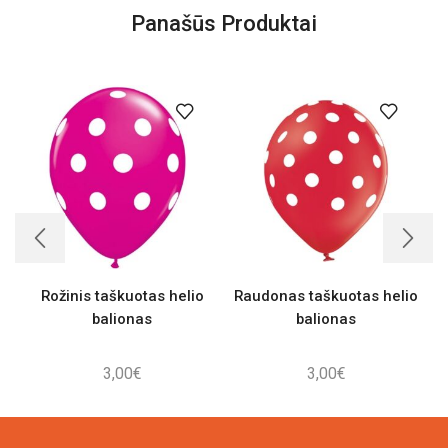
Panašūs Produktai
Rožinis taškuotas helio
Raudonas taškuotas helio
X
balionas
balionas
3,00
€
3,00
€