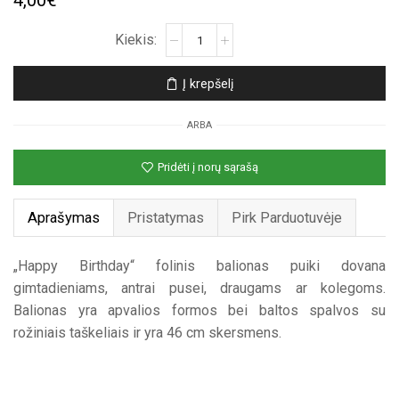
4,00
€
produkto
kiekis:
Baltas
Į krepšelį
folinis
nepripūstas
ARBA
balionas
„Happy
Pridėti į norų sąrašą
Birthday“
Aprašymas
Pristatymas
Pirk Parduotuvėje
„Happy Birthday“ folinis balionas puiki dovana
gimtadieniams, antrai pusei, draugams ar kolegoms.
Balionas yra apvalios formos bei baltos spalvos su
rožiniais taškeliais ir yra 46 cm skersmens.