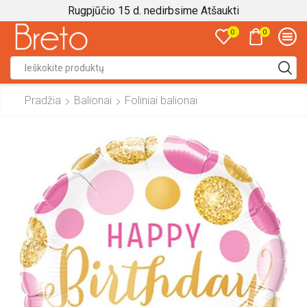
Rugpjūčio 15 d. nedirbsime
Atšaukti
0
0
Search
input
Pradžia
Balionai
Foliniai balionai