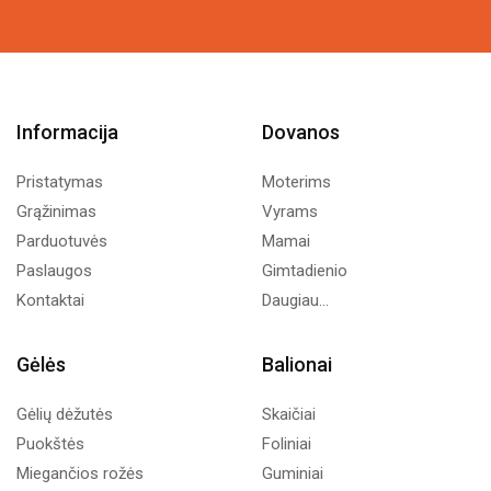
Informacija
Dovanos
Pristatymas
Moterims
Grąžinimas
Vyrams
Parduotuvės
Mamai
Paslaugos
Gimtadienio
Kontaktai
Daugiau...
Gėlės
Balionai
Gėlių dėžutės
Skaičiai
Puokštės
Foliniai
Miegančios rožės
Guminiai