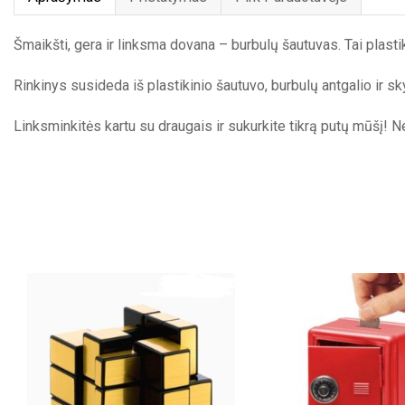
Šmaikšti, gera ir linksma dovana – burbulų šautuvas. Tai plasti
Rinkinys susideda iš plastikinio šautuvo, burbulų antgalio ir sk
Linksminkitės kartu su draugais ir sukurkite tikrą putų mūšį! N