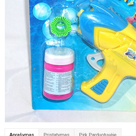
Aprašymas
Pristatymas
Pirk Parduotuvėje