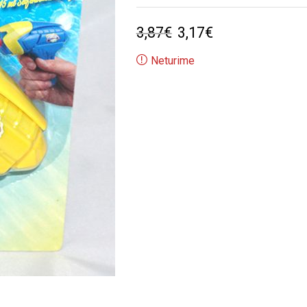
Original
Current
3,87
€
3,17
€
price
price
Neturime
was:
is:
3,87€.
3,17€.