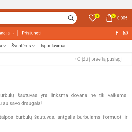
0
0
0,00
€
acija
Prisijungti
ai
Šventėms
Išpardavimas
Grįžti į praeitą puslapį
o burbulų šautuvas yra linksma dovana ne tik vaikams.
u su savo draugais!
talpos burbulų šautuvas, antgalis burbulams formuoti ir