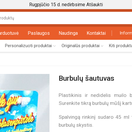
Rugpjūčio 15 d. nedirbsime
Atšaukti
Search
input
arduotuvė
Paslaugos
Naudinga
Kontaktai
Inform
Personalizuoti produktai
Originalūs produktai
Kiti produkt
Burbulų šautuvas
Plastikinis ir nedidelis muil
Surenkite tikrą burbulų mūšį kart
Spalvingą rinkinį sudaro 45 ml 
burbulų skystis.