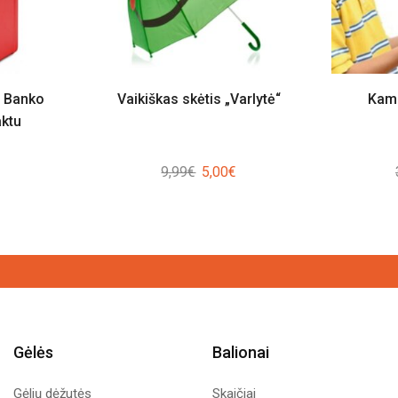
ė Banko
Vaikiškas skėtis „Varlytė“
Kamu
aktu
Original
Current
9,99
€
5,00
€
price
price
was:
is:
9,99€.
5,00€.
Gėlės
Balionai
Gėlių dėžutės
Skaičiai