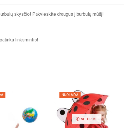
l burbulų skysčio! Pakvieskite draugus į burbulų mūšį!
patinka linksmintis!
DA
NUOLAIDA
NETURIME