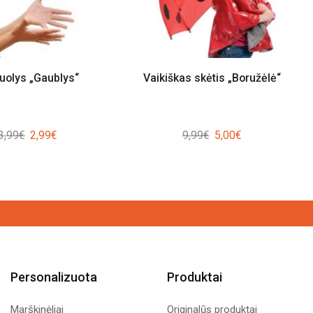
olys „Gaublys“
Vaikiškas skėtis „Boružėlė“
Original
Current
Original
Current
3,99
€
2,99
€
9,99
€
5,00
€
price
price
price
price
was:
is:
was:
is:
3,99€.
2,99€.
9,99€.
5,00€.
Personalizuota
Produktai
Marškinėliai
Originalūs produktai