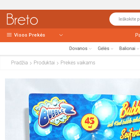
Visos Prekės
P
Dovanos
Gėlės
Balionai
Pradžia
Produktai
Prekės vaikams