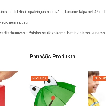
kinis, nedidelis ir spalvingas šautuvėlis, kuriame talpa net 45 m
ysčio jiems pūsti.
es šis šautuvas – žaislas ne tik vaikams, bet ir visiems, kuriems 
Panašūs Produktai
NUOLAIDA
NUOLAI