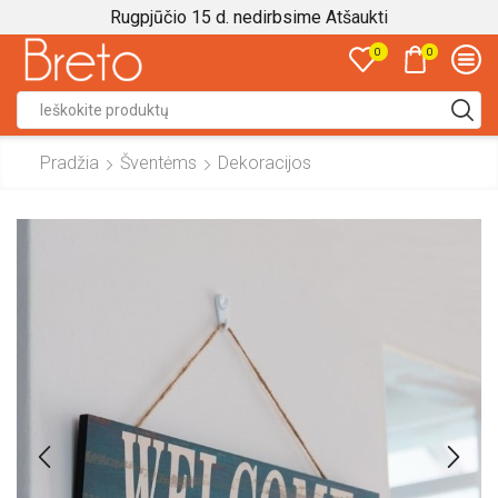
Rugpjūčio 15 d. nedirbsime
Atšaukti
0
0
Search
input
Pradžia
Šventėms
Dekoracijos