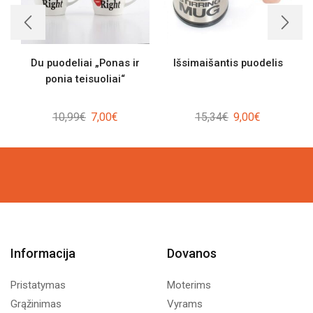
Du puodeliai „Ponas ir
Išsimaišantis puodelis
ponia teisuoliai“
Original
Current
Original
Current
10,99
€
7,00
€
15,34
€
9,00
€
price
price
price
price
was:
is:
was:
is:
10,99€.
7,00€.
15,34€.
9,00€.
Informacija
Dovanos
Pristatymas
Moterims
Grąžinimas
Vyrams