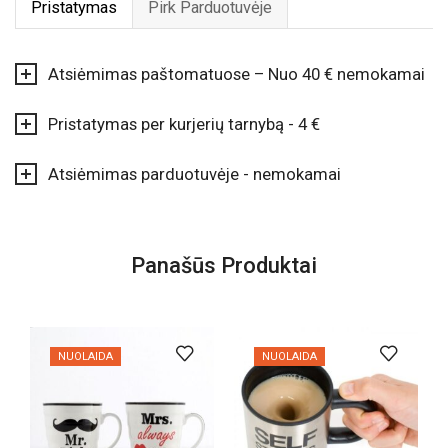
užrašu
Pristatymas
Pirk Parduotuvėje
Atsiėmimas paštomatuose – Nuo 40 € nemokamai
Pristatymas per kurjerių tarnybą - 4 €
Atsiėmimas parduotuvėje - nemokamai
Panašūs Produktai
NUOLAIDA
NUOLAIDA