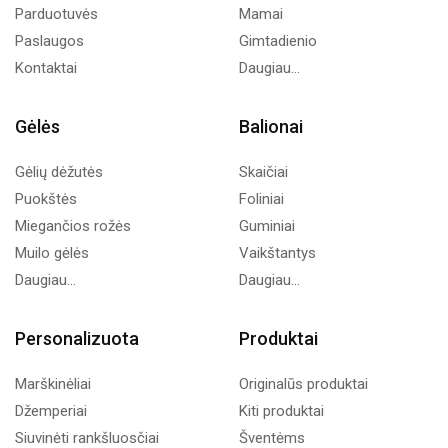
Parduotuvės
Mamai
Paslaugos
Gimtadienio
Kontaktai
Daugiau...
Gėlės
Balionai
Gėlių dėžutės
Skaičiai
Puokštės
Foliniai
Miegančios rožės
Guminiai
Muilo gėlės
Vaikštantys
Daugiau...
Daugiau...
Personalizuota
Produktai
Marškinėliai
Originalūs produktai
Džemperiai
Kiti produktai
Siuvinėti rankšluosčiai
Šventėms