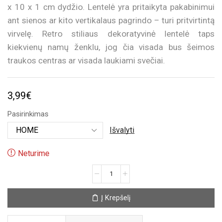
x 10 x 1 cm dydžio. Lentelė yra pritaikyta pakabinimui
ant sienos ar kito vertikalaus pagrindo – turi pritvirtintą
virvelę. Retro stiliaus dekoratyvinė lentelė taps
kiekvienų namų ženklu, jog čia visada bus šeimos
traukos centras ar visada laukiami svečiai.
3,99
€
Pasirinkimas
Išvalyti
Neturime
produkto
kiekis:
Dekoratyvinė
Į Krepšelį
lentelė
su