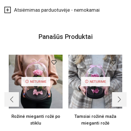
Atsiėmimas parduotuvėje - nemokamai
Panašūs Produktai
NETURIME
NETURIME
Rožinė mieganti rožė po
Tamsiai rožinė maža
G
stiklu
mieganti rožė