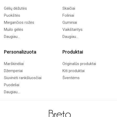
Gėlių dėžutės
Skaičiai
Puokštės
Foliniai
Miegančios rožės
Guminiai
Muilo gėlės
Vaikštantys
Daugiau...
Daugiau...
Personalizuota
Produktai
Marškinėliai
Originalūs produktai
Džemperiai
Kiti produktai
Siuvinėti rankšluosčiai
Šventėms
Puodeliai
Daugiau...