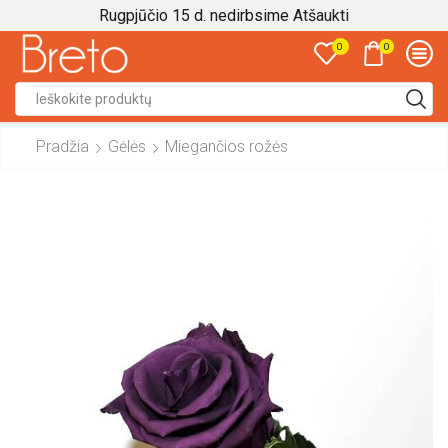
Rugpjūčio 15 d. nedirbsime
Atšaukti
0
0
Search
input
Pradžia
Gėlės
Miegančios rožės