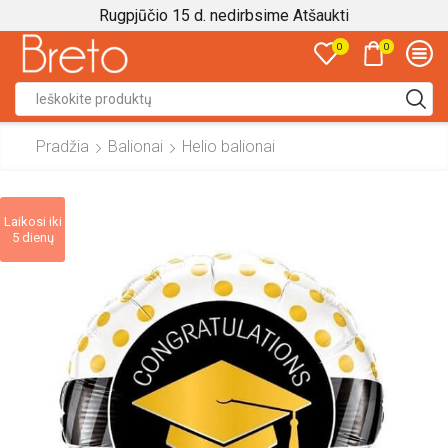
Rugpjūčio 15 d. nedirbsime
Atšaukti
0
0
Search
input
Pradžia
Balionai
Helio balionai
Laikosi iki
5 dienų