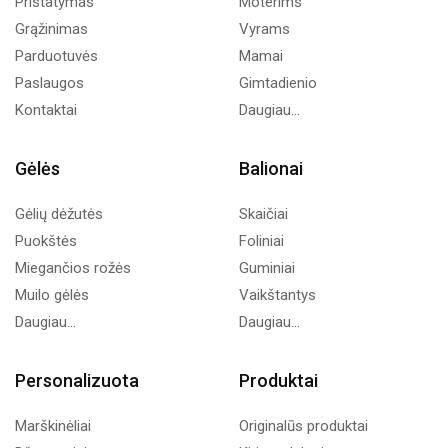
Pristatymas
Moterims
Grąžinimas
Vyrams
Parduotuvės
Mamai
Paslaugos
Gimtadienio
Kontaktai
Daugiau...
Gėlės
Balionai
Gėlių dėžutės
Skaičiai
Puokštės
Foliniai
Miegančios rožės
Guminiai
Muilo gėlės
Vaikštantys
Daugiau...
Daugiau...
Personalizuota
Produktai
Marškinėliai
Originalūs produktai