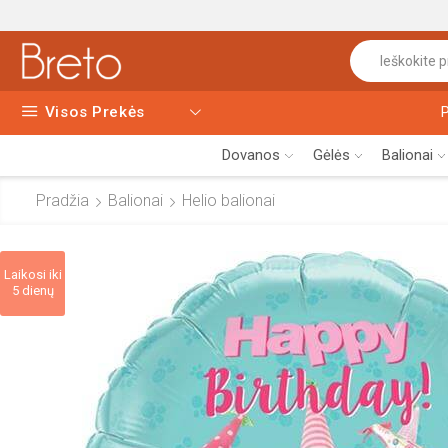
Visos Prekės
Dovanos
Gėlės
Balionai
Pradžia
Balionai
Helio balionai
Laikosi iki
5 dienų