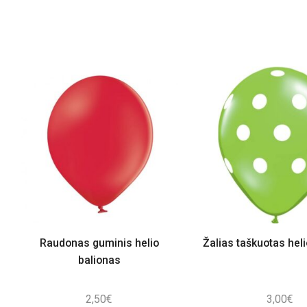
Raudonas guminis helio
Žalias taškuotas hel
balionas
2,50
€
3,00
€