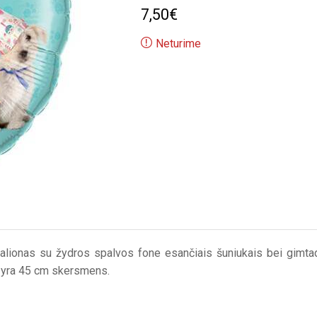
7,50
€
Neturime
 balionas su žydros spalvos fone esančiais šuniukais bei gimtadi
r yra 45 cm skersmens.