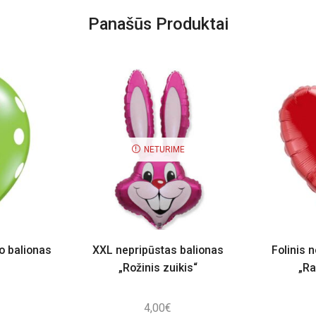
Panašūs Produktai
NETURIME
io balionas
XXL nepripūstas balionas
Folinis 
„Rožinis zuikis“
„Ra
4,00
€