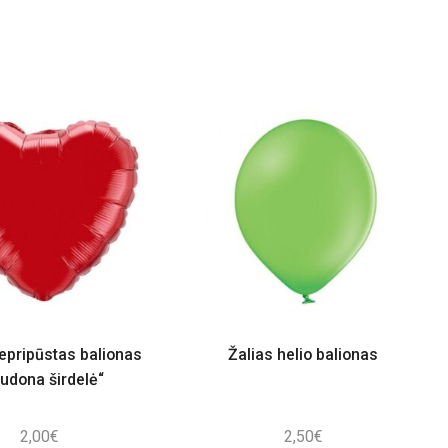
nepripūstas balionas
Žalias helio balionas
udona širdelė“
2,00
€
2,50
€