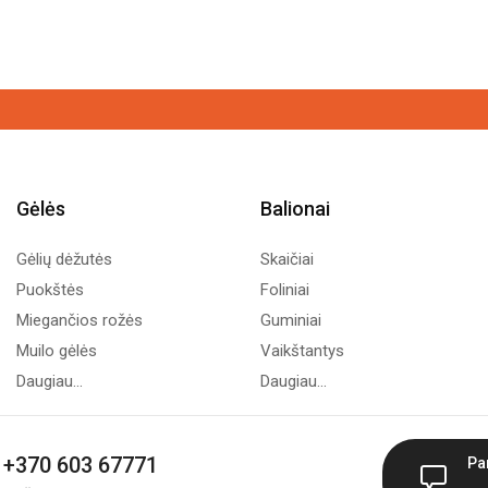
Gėlės
Balionai
Gėlių dėžutės
Skaičiai
Puokštės
Foliniai
Miegančios rožės
Guminiai
Muilo gėlės
Vaikštantys
Daugiau...
Daugiau...
+370 603 67771
Pa