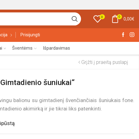
0
0
0,00
€
cija
Prisijungti
ai
Šventėms
Išpardavimas
Grįžti į praeitą puslapį
 „Gimtadienio šuniukai“
vingu balionu su gimtadienį švenčiančiais šuniukais fone.
adienio akimirką ir jie tikrai liks patenkinti.
ipūstą
.