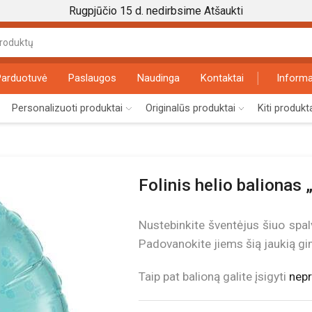
Rugpjūčio 15 d. nedirbsime
Atšaukti
Search
input
Parduotuvė
Paslaugos
Naudinga
Kontaktai
Informa
Personalizuoti produktai
Originalūs produktai
Kiti produkt
Folinis helio balionas
Nustebinkite šventėjus šiuo spal
Padovanokite jiems šią jaukią gimt
Taip pat balioną galite įsigyti
nepr