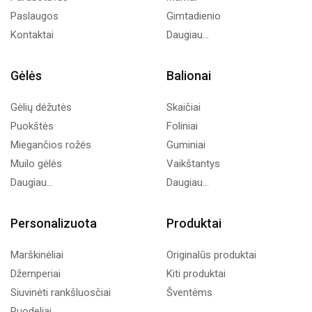
Paslaugos
Gimtadienio
Kontaktai
Daugiau...
Gėlės
Balionai
Gėlių dėžutės
Skaičiai
Puokštės
Foliniai
Miegančios rožės
Guminiai
Muilo gėlės
Vaikštantys
Daugiau...
Daugiau...
Personalizuota
Produktai
Marškinėliai
Originalūs produktai
Džemperiai
Kiti produktai
Siuvinėti rankšluosčiai
Šventėms
Puodeliai