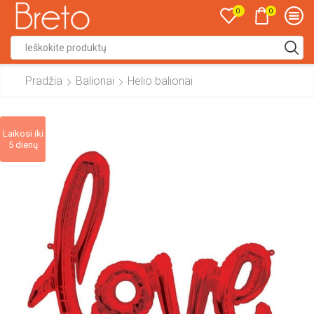
0
0
Search
input
Pradžia
Balionai
Helio balionai
Laikosi iki
5 dienų