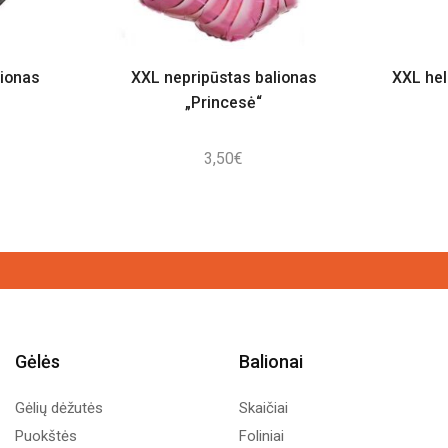
lionas
XXL nepripūstas balionas
XXL hel
„Princesė“
3,50
€
Gėlės
Balionai
Gėlių dėžutės
Skaičiai
Puokštės
Foliniai