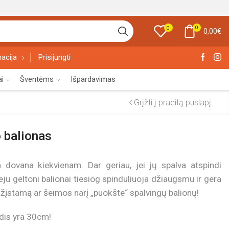
0
0
0,00
€
acija
Prisijungti
ai
Šventėms
Išpardavimas
Grįžti į praeitą puslapį
 balionas
 dovana kiekvienam. Dar geriau, jei jų spalva atspindi
eju geltoni balionai tiesiog spinduliuoja džiaugsmu ir gera
ažįstamą ar šeimos narį „puokšte“ spalvingų balionų!
ydis yra 30cm!