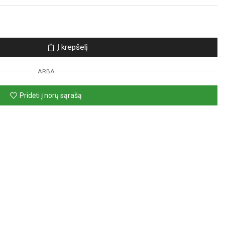
Į krepšelį
ARBA
Pridėti į norų sąrašą