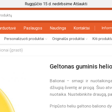
Rugpjūčio 15 d. nedirbsime
Atšaukti
Search
input
arduotuvė
Paslaugos
Naudinga
Kontaktai
Inform
Personalizuoti produktai
Originalūs produktai
Kiti produkt
onai (įprasti)
Geltonas guminis helio
Balionai – smagi ir nuotaikinga
džiugią šventę ar progą. Šiuo atv
nuotaika. Nustebinkite draugą, p
Pripūsto heliu geltono baliono d