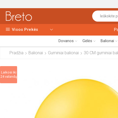
Visos Prekės
P
Dovanos
Gėlės
Balionai
Pradžia
Balionai
Guminiai balionai
30 CM guminiai bali
Laikosi iki
24 valandų