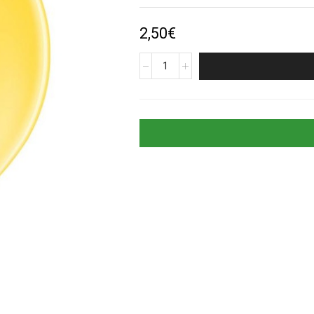
2,50
€
produkto
kiekis:
Geltonas
guminis
helio
balionas