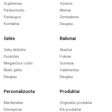
Grąžinimas
Vyrams
Parduotuvės
Mamai
Paslaugos
Gimtadienio
Kontaktai
Daugiau...
Gėlės
Balionai
Gėlių dėžutės
Skaičiai
Puokštės
Foliniai
Miegančios rožės
Guminiai
Muilo gėlės
Vaikštantys
Daugiau...
Daugiau...
Personalizuota
Produktai
Marškinėliai
Originalūs produktai
Džemperiai
Kiti produktai