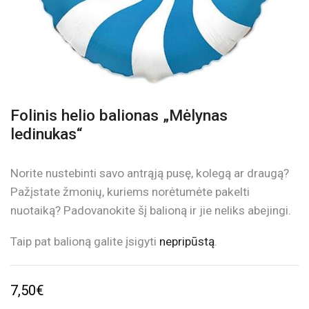
Folinis helio balionas „Mėlynas
ledinukas“
Norite nustebinti savo antrąją pusę, kolegą ar draugą?
Pažįstate žmonių, kuriems norėtumėte pakelti
nuotaiką? Padovanokite šį balioną ir jie neliks abejingi.
Taip pat balioną galite įsigyti
nepripūstą
.
7,50
€