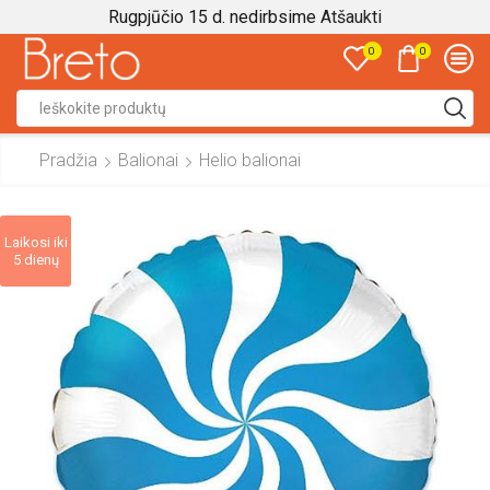
Rugpjūčio 15 d. nedirbsime
Atšaukti
0
0
Search
input
Pradžia
Balionai
Helio balionai
Laikosi iki
5 dienų