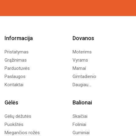
Informacija
Dovanos
Pristatymas
Moterims
Grąžinimas
Vyrams
Parduotuvės
Mamai
Paslaugos
Gimtadienio
Kontaktai
Daugiau...
Gėlės
Balionai
Gėlių dėžutės
Skaičiai
Puokštės
Foliniai
Miegančios rožės
Guminiai