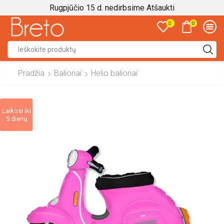
Rugpjūčio 15 d. nedirbsime
Atšaukti
0
0
Search
input
Pradžia
Balionai
Helio balionai
Laikosi iki
5 dienų