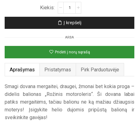
produkto
kiekis:
Folinis
Į krepšelį
helio
balionas
ARBA
„Rožinis
motoroleris“
Pridėti į norų sąrašą
Aprašymas
Pristatymas
Pirk Parduotuvėje
Smagi dovana mergaitei, draugei, žmonai bet kokia proga –
didelis balionas „Rožinis motoroleris“. Ši dovana labai
patiks mergaitėms, tačiau balionu ne ką mažiau džiaugsis
moterys! Įsigykite helio dujomis pripūstą balioną ir
sveikinkite gavėjas!