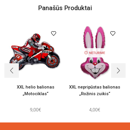
Panašūs Produktai
NETURIME
XXL helio balionas
XXL nepripūstas balionas
V
„Motociklas“
„Rožinis zuikis“
9,00
€
4,00
€