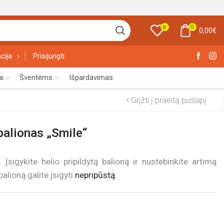
0
0
0,00
€
cija
Prisijungti
ai
Šventėms
Išpardavimas
Grįžti į praeitą puslapį
 balionas „Smile“
sigykite helio pripildytą balioną ir nustebinkite artimą
alioną galite įsigyti
nepripūstą
.