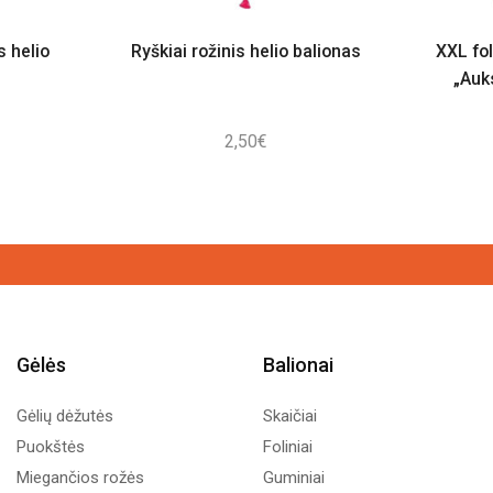
s helio
Ryškiai rožinis helio balionas
XXL fol
„Auk
2,50
€
Gėlės
Balionai
Gėlių dėžutės
Skaičiai
Puokštės
Foliniai
Miegančios rožės
Guminiai