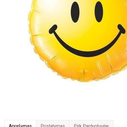
Aprašymas
Pristatymas
Pirk Parduotuvėje