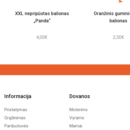
XXL nepripūstas balionas
Oranžinis gumini
„Panda“
balionas
4,00
€
2,50
€
Informacija
Dovanos
Pristatymas
Moterims
Grąžinimas
Vyrams
Parduotuvės
Mamai