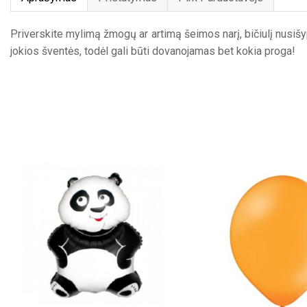
Priverskite mylimą žmogų ar artimą šeimos narį, bičiulį nusišyp
jokios šventės, todėl gali būti dovanojamas bet kokia proga!