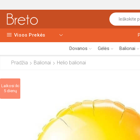
Visos Prekės
Dovanos
Gėlės
Balionai
Pradžia
Balionai
Helio balionai
Laikosi iki
5 dienų