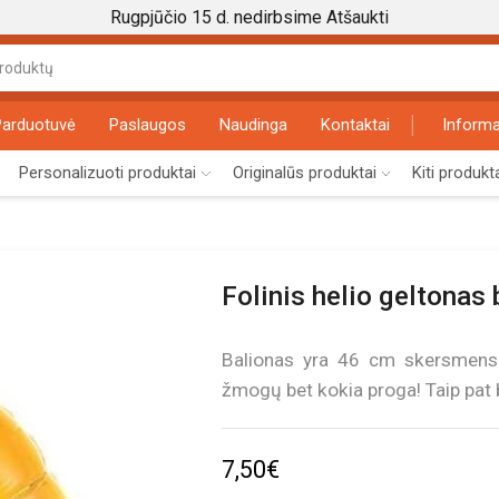
Rugpjūčio 15 d. nedirbsime
Atšaukti
Search
input
Parduotuvė
Paslaugos
Naudinga
Kontaktai
Informa
Personalizuoti produktai
Originalūs produktai
Kiti produkt
Folinis helio geltonas
Balionas yra 46 cm skersmens. Į
žmogų bet kokia proga! Taip pat b
7,50
€