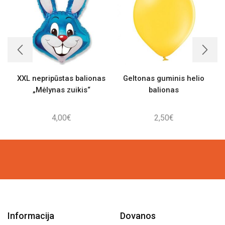
XXL nepripūstas balionas
Geltonas guminis helio
X
„Mėlynas zuikis“
balionas
4,00
€
2,50
€
Informacija
Dovanos