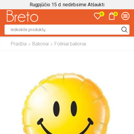
Rugpjūčio 15 d. nedirbsime
Atšaukti
0
0
Search
input
Pradžia
Balionai
Foliniai balionai