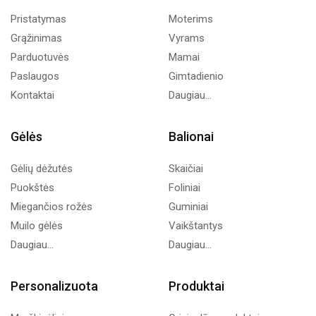
Pristatymas
Moterims
Grąžinimas
Vyrams
Parduotuvės
Mamai
Paslaugos
Gimtadienio
Kontaktai
Daugiau...
Gėlės
Balionai
Gėlių dėžutės
Skaičiai
Puokštės
Foliniai
Miegančios rožės
Guminiai
Muilo gėlės
Vaikštantys
Daugiau...
Daugiau...
Personalizuota
Produktai