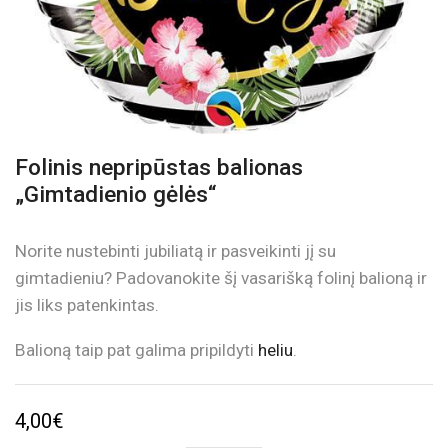
Folinis nepripūstas balionas
„Gimtadienio gėlės“
Norite nustebinti jubiliatą ir pasveikinti jį su
gimtadieniu? Padovanokite šį vasarišką folinį balioną ir
jis liks patenkintas.
Balioną taip pat galima pripildyti
heliu
.
4,00
€