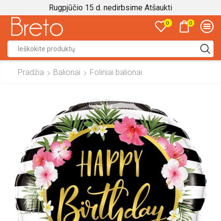
Rugpjūčio 15 d. nedirbsime
Atšaukti
0
0
Search
input
Pradžia
Balionai
Foliniai balionai