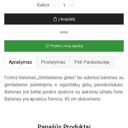
produkto
kiekis:
Folinis
Į krepšelį
nepripūstas
balionas
ARBA
„Gimtadienio
gėlės“
Pridėti į norų sąrašą
Aprašymas
Pristatymas
Pirk Parduotuvėje
Folinis balionas „Gimtadienio gėlės“ tai subtilus balionas su
gimtadienio palinkėjimu ir egzotiškų gėlių paveiksliukais.
Balionas yra baltai juodos spalvos su auksiniu užrašu fone.
Balionas yra apvalios formos, 45 cm skersmens.
Panašūs Produktai