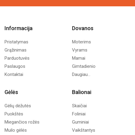
Informacija
Dovanos
Pristatymas
Moterims
Grąžinimas
Vyrams
Parduotuvės
Mamai
Paslaugos
Gimtadienio
Kontaktai
Daugiau...
Gėlės
Balionai
Gėlių dėžutės
Skaičiai
Puokštės
Foliniai
Miegančios rožės
Guminiai
Muilo gėlės
Vaikštantys