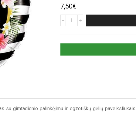
7,50
€
produkto
kiekis:
Folinis
helio
balionas
„Gimtadienio
gėlės“
nas su gimtadienio palinkėjimu ir egzotiškų gėlių paveiksliukai