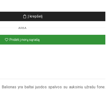
Į krepšelį
ARBA
Pridėti į norų sąrašą
s. Balionas yra baltai juodos spalvos su auksiniu užrašu fone.