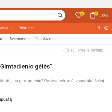
0
0
0,00
€
acija
Prisijungti
ai
Šventėms
Išpardavimas
Grįžti į praeitą puslapį
 „Gimtadienio gėlės“
eikinti jį su gimtadieniu? Padovanokite šį vasarišką folinį
ipūstą
.