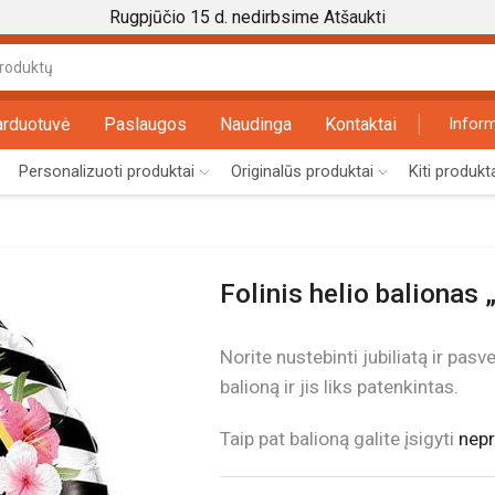
Rugpjūčio 15 d. nedirbsime
Atšaukti
Search
input
arduotuvė
Paslaugos
Naudinga
Kontaktai
Inform
Personalizuoti produktai
Originalūs produktai
Kiti produkt
Folinis helio balionas
Norite nustebinti jubiliatą ir pasv
balioną ir jis liks patenkintas.
Taip pat balioną galite įsigyti
nepr