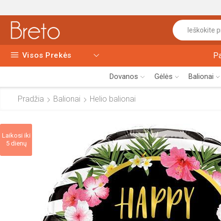
Visos Prekės
P
Dovanos
Gėlės
Balionai
Pradžia
Balionai
Helio balionai
Laikosi iki
5 dienų