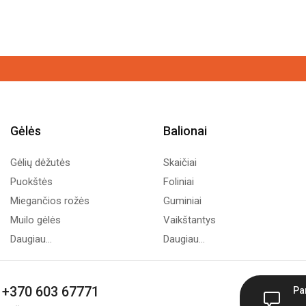
Gėlės
Balionai
Gėlių dėžutės
Skaičiai
Puokštės
Foliniai
Miegančios rožės
Guminiai
Muilo gėlės
Vaikštantys
Daugiau...
Daugiau...
+370 603 67771
Pa