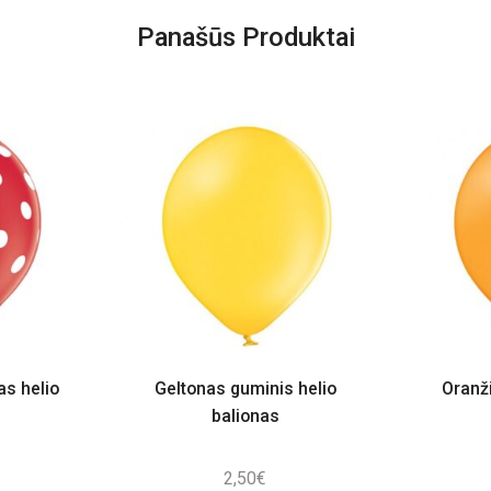
Panašūs Produktai
s helio
Geltonas guminis helio
Oranži
balionas
2,50
€