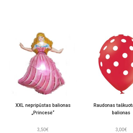
XXL nepripūstas balionas
Raudonas taškuota
„Princesė“
balionas
3,50
€
3,00
€