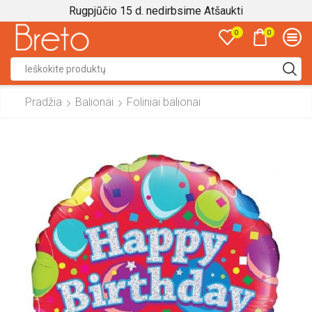
Rugpjūčio 15 d. nedirbsime
Atšaukti
0
0
Search
input
Pradžia
Balionai
Foliniai balionai