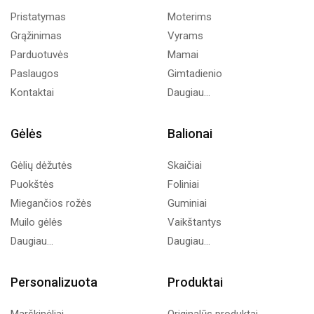
Pristatymas
Moterims
Grąžinimas
Vyrams
Parduotuvės
Mamai
Paslaugos
Gimtadienio
Kontaktai
Daugiau...
Gėlės
Balionai
Gėlių dėžutės
Skaičiai
Puokštės
Foliniai
Miegančios rožės
Guminiai
Muilo gėlės
Vaikštantys
Daugiau...
Daugiau...
Personalizuota
Produktai