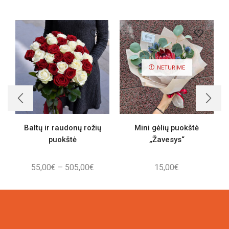
NETURIME
Baltų ir raudonų rožių
Mini gėlių puokštė
puokštė
„Žavesys“
Price
55,00
€
–
505,00
€
15,00
€
range:
55,00€
through
505,00€