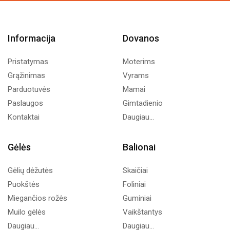
Informacija
Dovanos
Pristatymas
Moterims
Grąžinimas
Vyrams
Parduotuvės
Mamai
Paslaugos
Gimtadienio
Kontaktai
Daugiau...
Gėlės
Balionai
Gėlių dėžutės
Skaičiai
Puokštės
Foliniai
Miegančios rožės
Guminiai
Muilo gėlės
Vaikštantys
Daugiau...
Daugiau...