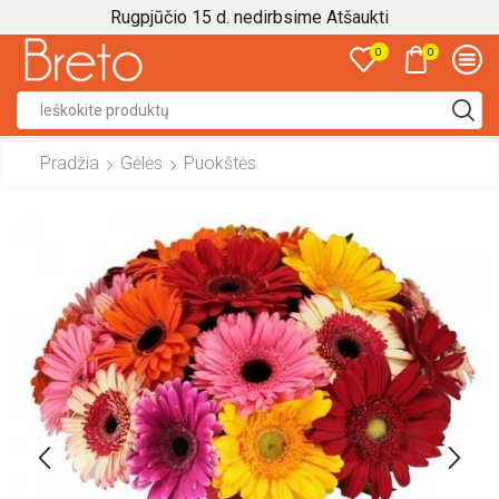
Rugpjūčio 15 d. nedirbsime
Atšaukti
0
0
Search
input
Pradžia
Gėlės
Puokštės