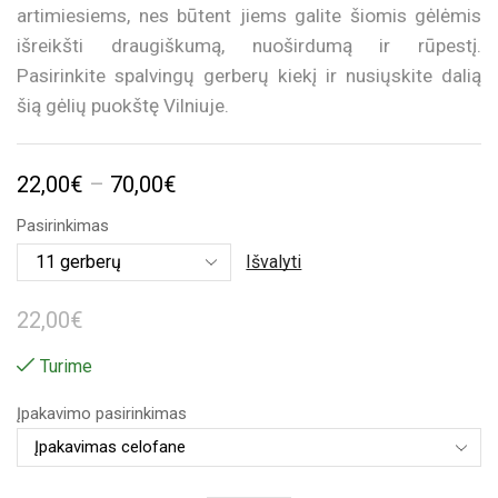
artimiesiems, nes būtent jiems galite šiomis gėlėmis
išreikšti draugiškumą, nuoširdumą ir rūpestį.
Pasirinkite spalvingų gerberų kiekį ir nusiųskite dalią
šią gėlių puokštę Vilniuje.
Price
22,00
€
–
70,00
€
range:
Pasirinkimas
22,00€
Išvalyti
through
22,00
€
70,00€
Turime
Įpakavimo pasirinkimas