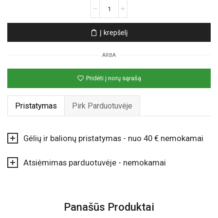
produkto
kiekis:
Gerberos
Į krepšelį
ARBA
Pridėti į norų sąrašą
Pristatymas
Pirk Parduotuvėje
Gėlių ir balionų pristatymas - nuo 40 € nemokamai
Atsiėmimas parduotuvėje - nemokamai
Panašūs Produktai