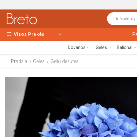
Visos Prekės
P
Dovanos
Gėlės
Balionai
Pradžia
Gėlės
Gėlių dėžutės