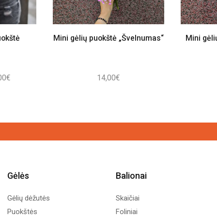
uokštė
Mini gėlių puokštė „Švelnumas“
Mini gėl
Price
00
€
14,00
€
range:
22,00€
through
202,00€
Gėlės
Balionai
Gėlių dėžutės
Skaičiai
Puokštės
Foliniai