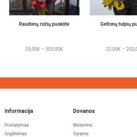
Raudonų rožių puokštė
Geltonų tulpių p
Price
55,00
€
–
505,00
€
22,00
€
–
202,
range:
55,00€
through
505,00€
Informacija
Dovanos
Pristatymas
Moterims
Grąžinimas
Vyrams