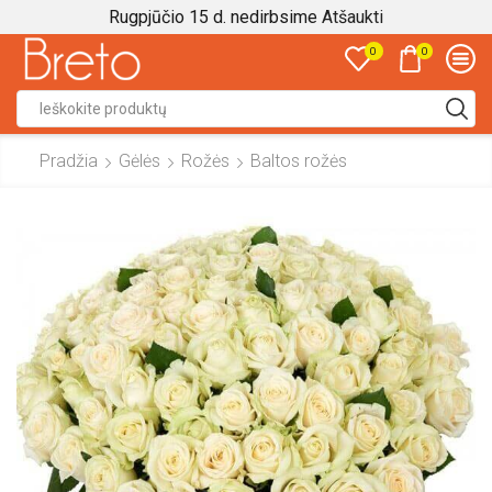
Rugpjūčio 15 d. nedirbsime
Atšaukti
0
0
Search
input
Pradžia
Gėlės
Rožės
Baltos rožės