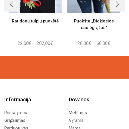
Raudonų tulpių puokštė
Puokštė „Didžiosios
saulėgrąžos“
Price
Price
22,00
€
–
202,00
€
28,00
€
–
60,00
€
range:
range:
22,00€
28,00€
through
through
202,00€
60,00€
Informacija
Dovanos
Pristatymas
Moterims
Grąžinimas
Vyrams
Parduotuvės
Mamai