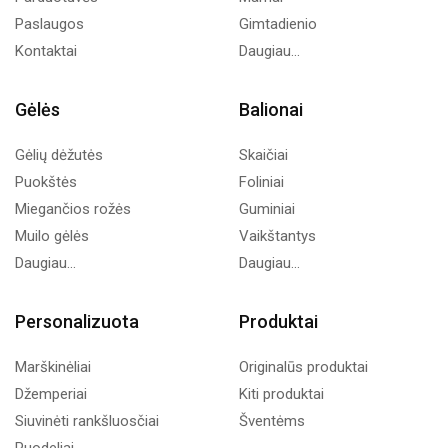
Paslaugos
Gimtadienio
Kontaktai
Daugiau...
Gėlės
Balionai
Gėlių dėžutės
Skaičiai
Puokštės
Foliniai
Miegančios rožės
Guminiai
Muilo gėlės
Vaikštantys
Daugiau...
Daugiau...
Personalizuota
Produktai
Marškinėliai
Originalūs produktai
Džemperiai
Kiti produktai
Siuvinėti rankšluosčiai
Šventėms
Puodeliai