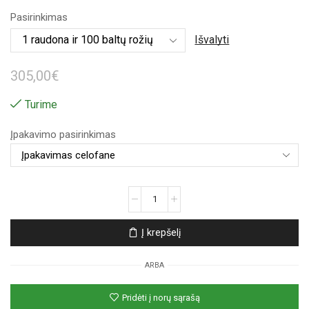
range:
Pasirinkimas
303,00€
Išvalyti
through
305,00
€
305,00€
Turime
Įpakavimo pasirinkimas
produkto
kiekis:
Įspūdinga
Į krepšelį
101
baltos
ARBA
rožės
puokštė
Pridėti į norų sąrašą