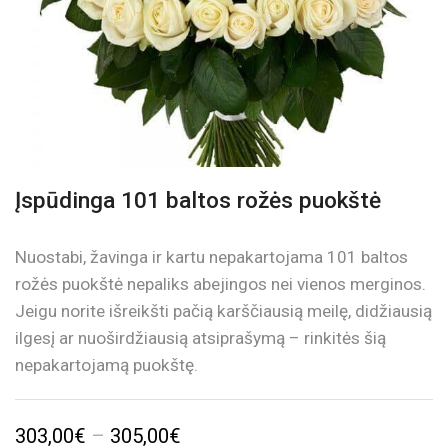
Įspūdinga 101 baltos rožės puokštė
Nuostabi, žavinga ir kartu nepakartojama 101 baltos
rožės puokštė nepaliks abejingos nei vienos merginos.
Jeigu norite išreikšti pačią karščiausią meilę, didžiausią
ilgesį ar nuoširdžiausią atsiprašymą – rinkitės šią
nepakartojamą puokštę.
Price
303,00
€
–
305,00
€