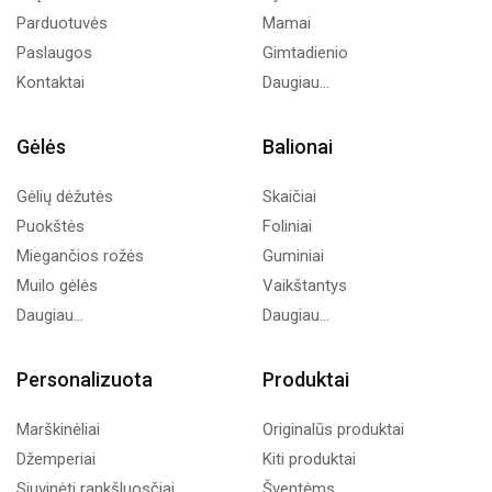
Parduotuvės
Mamai
Paslaugos
Gimtadienio
Kontaktai
Daugiau...
Gėlės
Balionai
Gėlių dėžutės
Skaičiai
Puokštės
Foliniai
Miegančios rožės
Guminiai
Muilo gėlės
Vaikštantys
Daugiau...
Daugiau...
Personalizuota
Produktai
Marškinėliai
Originalūs produktai
Džemperiai
Kiti produktai
Siuvinėti rankšluosčiai
Šventėms