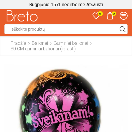
Rugpjūčio 15 d. nedirbsime
Atšaukti
0
0
Search
input
Pradžia
Balionai
Guminiai balionai
30 CM guminiai balionai (įprasti)