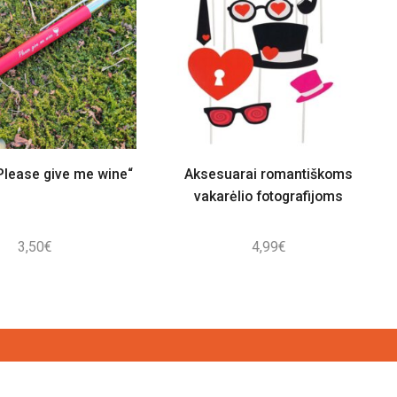
„Please give me wine“
Aksesuarai romantiškoms
vakarėlio fotografijoms
3,50
€
4,99
€