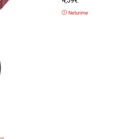
4,59
€
Neturime