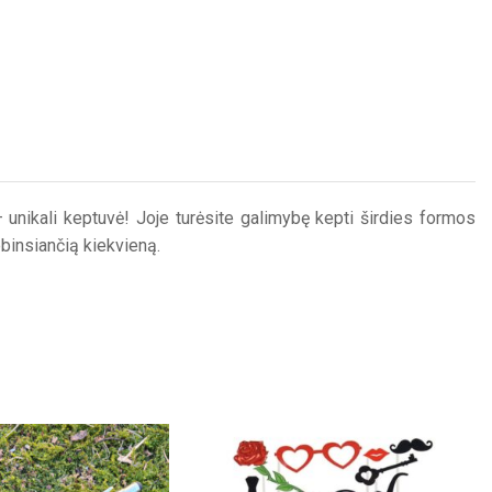
 unikali keptuvė! Joje turėsite galimybę kepti širdies formos
ebinsiančią kiekvieną.