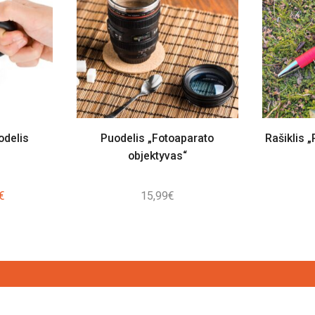
odelis
Puodelis „Fotoaparato
Rašiklis 
objektyvas“
nal
Current
€
15,99
€
price
is:
4€.
9,00€.