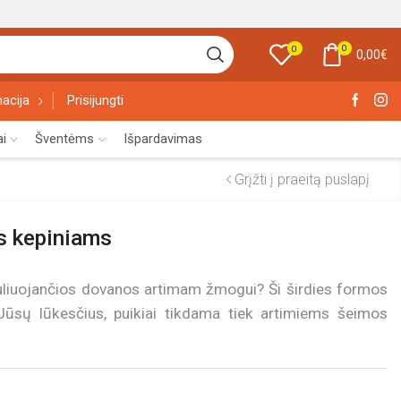
0
0
0,00
€
acija
Prisijungti
ai
Šventėms
Išpardavimas
Grįžti į praeitą puslapį
s kepiniams
uliuojančios dovanos artimam žmogui? Ši širdies formos
s Jūsų lūkesčius, puikiai tikdama tiek artimiems šeimos