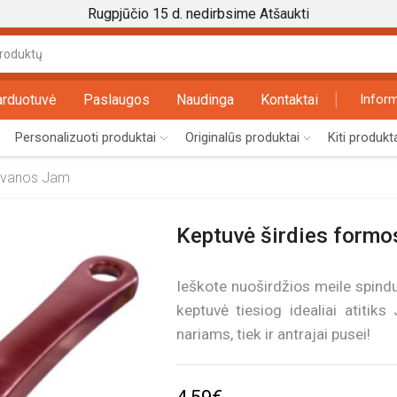
Rugpjūčio 15 d. nedirbsime
Atšaukti
Search
input
arduotuvė
Paslaugos
Naudinga
Kontaktai
Inform
Personalizuoti produktai
Originalūs produktai
Kiti produkt
dovanos Jam
Keptuvė širdies formo
Ieškote nuoširdžios meile spind
keptuvė tiesiog idealiai atitik
nariams, tiek ir antrajai pusei!