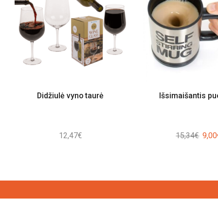
Didžiulė vyno taurė
Išsimaišantis pu
Origi
12,47
€
15,34
€
9,00
price
was:
15,3