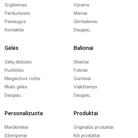
Grąžinimas
Vyrams
Parduotuvės
Mamai
Paslaugos
Gimtadienio
Kontaktai
Daugiau...
Gėlės
Balionai
Gėlių dėžutės
Skaičiai
Puokštės
Foliniai
Miegančios rožės
Guminiai
Muilo gėlės
Vaikštantys
Daugiau...
Daugiau...
Personalizuota
Produktai
Marškinėliai
Originalūs produktai
Džemperiai
Kiti produktai