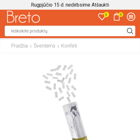
Rugpjūčio 15 d. nedirbsime
Atšaukti
0
0
Search
input
Pradžia
Šventėms
Konfeti