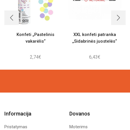
NETURIME
Konfeti „Pastelinis
XXL konfeti patranka
vakarėlis“
„Sidabrinės juostelės“
2,74
€
6,43
€
Informacija
Dovanos
Pristatymas
Moterims