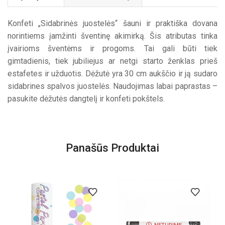
Konfeti „Sidabrinės juostelės“ šauni ir praktiška dovana
norintiems įamžinti šventinę akimirką. Šis atributas tinka
įvairioms šventėms ir progoms. Tai gali būti tiek
gimtadienis, tiek jubiliejus ar netgi starto ženklas prieš
estafetes ir užduotis. Dėžutė yra 30 cm aukščio ir ją sudaro
sidabrines spalvos juostelės. Naudojimas labai paprastas –
pasukite dėžutės dangtelį ir konfeti pokštels.
Panašūs Produktai