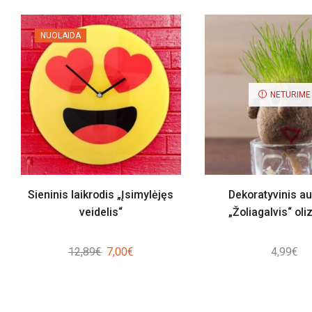
NUOLAIDA
NETURIME
Sieninis laikrodis „Įsimylėjęs
Dekoratyvinis a
veidelis“
„Žoliagalvis“ oli
Original
Current
12,89
€
7,00
€
4,99
€
price
price
was:
is:
12,89€.
7,00€.