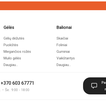
Gėlės
Balionai
Gėlių dėžutės
Skaičiai
Puokštės
Foliniai
Miegančios rožės
Guminiai
Muilo gėlės
Vaikštantys
Daugiau...
Daugiau...
+370 603 67771
Pa
 – Še.: 9:00 - 18:00