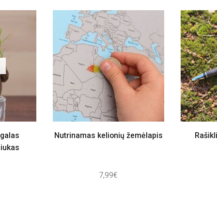
ugalas
Nutrinamas kelionių žemėlapis
Rašikl
ziukas
7,99
€