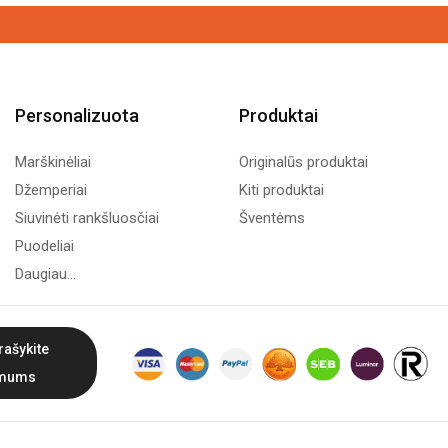
Personalizuota
Produktai
Marškinėliai
Originalūs produktai
Džemperiai
Kiti produktai
Siuvinėti rankšluosčiai
Šventėms
Puodeliai
Daugiau...
rašykite
mums