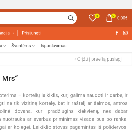
0
0
0,00
€
acija
Prisijungti
ai
Šventėms
Išpardavimas
Grįžti į praeitą puslapį
& Mrs“
erims – kortelių laikiklis, kurį galima naudoti ir darbe, ir
ti ne tik vizitinę kortelę, bet ir raštelį ar šeimos, antros
linė dovana, kuri pradžiugins kiekvieną, nes dabar
ia nuotrauka ar svarbus priminimas visada bus po ranka.
i ar kolegei. Laikiklio stovas pagamintas iš polidervos.