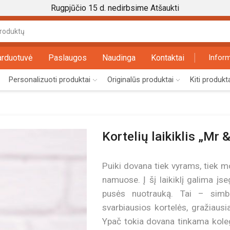
Rugpjūčio 15 d. nedirbsime
Atšaukti
Search
input
arduotuvė
Paslaugos
Naudinga
Kontaktai
Inform
Personalizuoti produktai
Originalūs produktai
Kiti produkt
Kortelių laikiklis „Mr 
Puiki dovana tiek vyrams, tiek mot
namuose. Į šį laikiklį galima įseg
pusės nuotrauką. Tai – simbo
svarbiausios kortelės, gražiaus
Ypač tokia dovana tinkama kolega