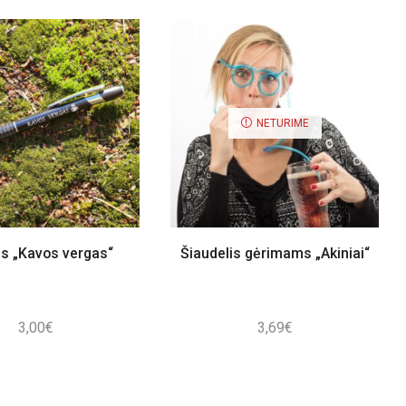
NETURIME
is „Kavos vergas“
Šiaudelis gėrimams „Akiniai“
3,00
€
3,69
€