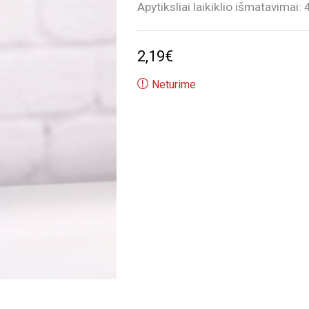
Apytiksliai laikiklio išmatavimai: 
2,19
€
Neturime