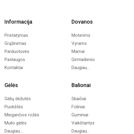
Informacija
Dovanos
Pristatymas
Moterims
Grąžinimas
Vyrams
Parduotuvės
Mamai
Paslaugos
Gimtadienio
Kontaktai
Daugiau...
Gėlės
Balionai
Gėlių dėžutės
Skaičiai
Puokštės
Foliniai
Miegančios rožės
Guminiai
Muilo gėlės
Vaikštantys
Daugiau...
Daugiau...