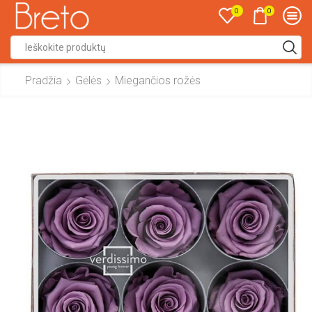
0
0
Search
input
Pradžia
Gėlės
Miegančios rožės