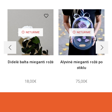
NETURIME
NETURIME
Didelė balta mieganti rožė
Alyvinė mieganti rožė po
stiklu
18,00
€
75,00
€