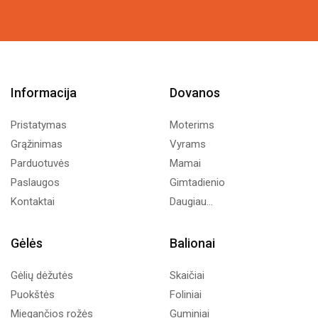
Informacija
Dovanos
Pristatymas
Moterims
Grąžinimas
Vyrams
Parduotuvės
Mamai
Paslaugos
Gimtadienio
Kontaktai
Daugiau...
Gėlės
Balionai
Gėlių dėžutės
Skaičiai
Puokštės
Foliniai
Miegančios rožės
Guminiai