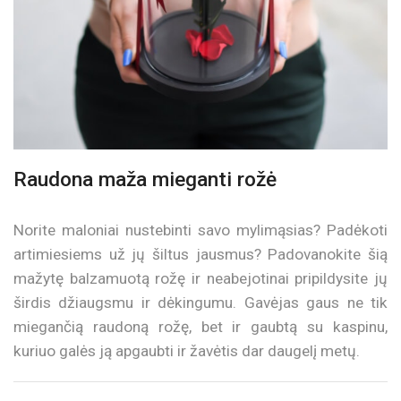
Raudona maža mieganti rožė
Norite maloniai nustebinti savo mylimąsias? Padėkoti
artimiesiems už jų šiltus jausmus? Padovanokite šią
mažytę balzamuotą rožę ir neabejotinai pripildysite jų
širdis džiaugsmu ir dėkingumu. Gavėjas gaus ne tik
miegančią raudoną rožę, bet ir gaubtą su kaspinu,
kuriuo galės ją apgaubti ir žavėtis dar daugelį metų.