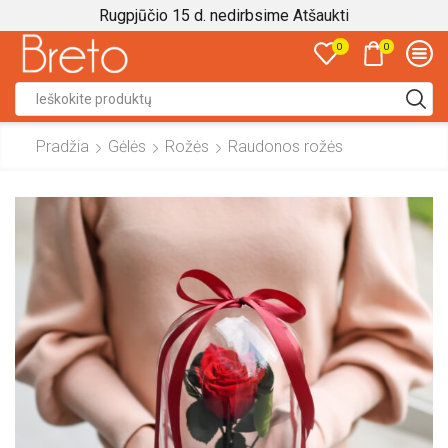
Rugpjūčio 15 d. nedirbsime
Atšaukti
0
0
Search
input
Pradžia
Gėlės
Rožės
Raudonos rožės