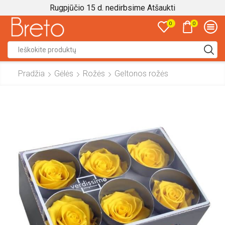
Rugpjūčio 15 d. nedirbsime
Atšaukti
0
0
Search
input
Pradžia
Gėlės
Rožės
Geltonos rožės