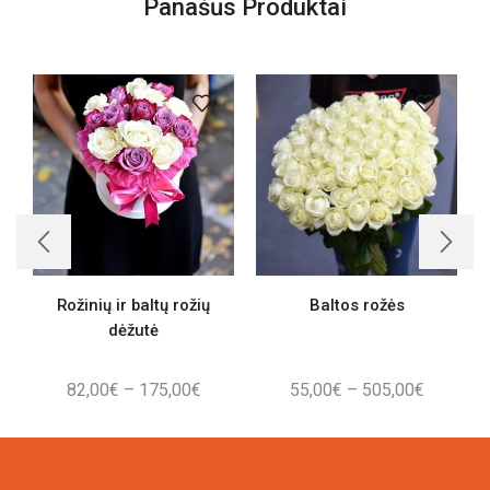
Panašūs Produktai
Rožinių ir baltų rožių
Baltos rožės
dėžutė
Price
Price
82,00
€
–
175,00
€
55,00
€
–
505,00
€
range:
range:
82,00€
55,00€
through
through