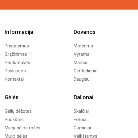
175,00€
505,00€
Informacija
Dovanos
Pristatymas
Moterims
Grąžinimas
Vyrams
Parduotuvės
Mamai
Paslaugos
Gimtadienio
Kontaktai
Daugiau...
Gėlės
Balionai
Gėlių dėžutės
Skaičiai
Puokštės
Foliniai
Miegančios rožės
Guminiai
Muilo gėlės
Vaikštantys