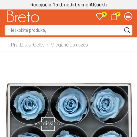
Rugpjūčio 15 d. nedirbsime
Atšaukti
0
0
Search
input
Pradžia
Gėlės
Miegančios rožės