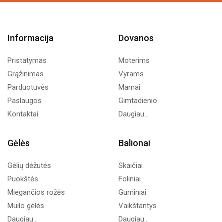
Informacija
Dovanos
Pristatymas
Moterims
Grąžinimas
Vyrams
Parduotuvės
Mamai
Paslaugos
Gimtadienio
Kontaktai
Daugiau...
Gėlės
Balionai
Gėlių dėžutės
Skaičiai
Puokštės
Foliniai
Miegančios rožės
Guminiai
Muilo gėlės
Vaikštantys
Daugiau...
Daugiau...