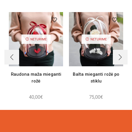
NETURIME
NETURIME
Raudona maža mieganti
Balta mieganti rožė po
rožė
stiklu
40,00
€
75,00
€