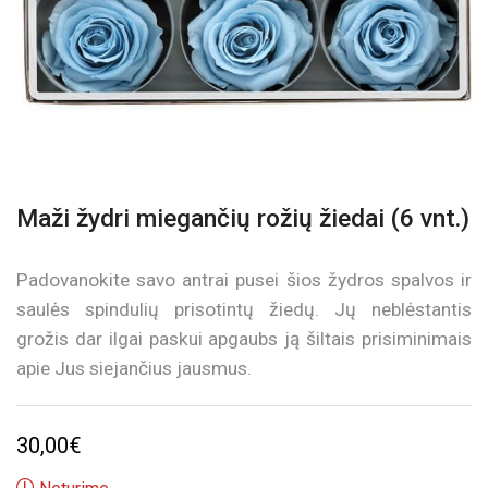
Maži žydri miegančių rožių žiedai (6 vnt.)
Padovanokite savo antrai pusei šios žydros spalvos ir
saulės spindulių prisotintų žiedų. Jų neblėstantis
grožis dar ilgai paskui apgaubs ją šiltais prisiminimais
apie Jus siejančius jausmus.
30,00
€