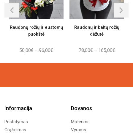
Raudonų rožių ir eustomų
Raudonų ir baltų rožių
puokštė
dėžutė
Price
Price
50,00
€
–
96,00
€
78,00
€
–
165,00
€
range:
range:
50,00€
78,00€
through
through
96,00€
165,00€
Informacija
Dovanos
Pristatymas
Moterims
Grąžinimas
Vyrams