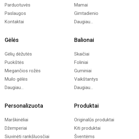
Parduotuvės
Mamai
Paslaugos
Gimtadienio
Kontaktai
Daugiau...
Gėlės
Balionai
Gėlių dėžutės
Skaičiai
Puokštės
Foliniai
Miegančios rožės
Guminiai
Muilo gėlės
Vaikštantys
Daugiau...
Daugiau...
Personalizuota
Produktai
Marškinėliai
Originalūs produktai
Džemperiai
Kiti produktai
Siuvinėti rankšluosčiai
Šventėms