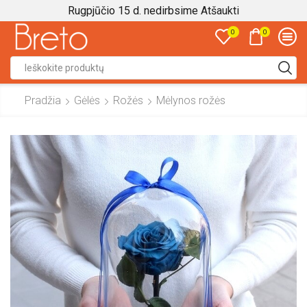
Rugpjūčio 15 d. nedirbsime
Atšaukti
0
0
Search
input
Pradžia
Gėlės
Rožės
Mėlynos rožės