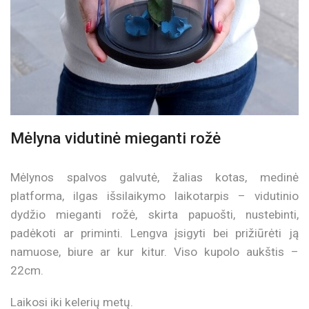
Mėlyna vidutinė mieganti rožė
Mėlynos spalvos galvutė, žalias kotas, medinė
platforma, ilgas išsilaikymo laikotarpis – vidutinio
dydžio mieganti rožė, skirta papuošti, nustebinti,
padėkoti ar priminti. Lengva įsigyti bei prižiūrėti ją
namuose, biure ar kur kitur. Viso kupolo aukštis –
22cm.
Laikosi iki kelerių metų.