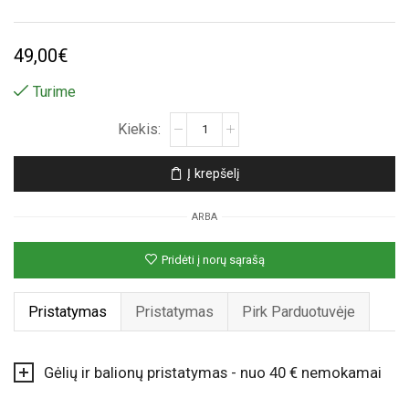
49,00
€
Turime
produkto
kiekis:
Mėlyna
Į krepšelį
vidutinė
mieganti
ARBA
rožė
Pridėti į norų sąrašą
Pristatymas
Pristatymas
Pirk Parduotuvėje
Gėlių ir balionų pristatymas - nuo 40 € nemokamai