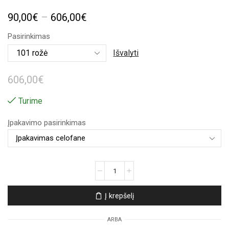
Price
90,00
€
–
606,00
€
range:
Pasirinkimas
90,00€
Išvalyti
through
606,00
€
606,00€
Turime
Įpakavimo pasirinkimas
produkto
kiekis:
Mėlynų
Į krepšelį
rožių
puokštė
ARBA