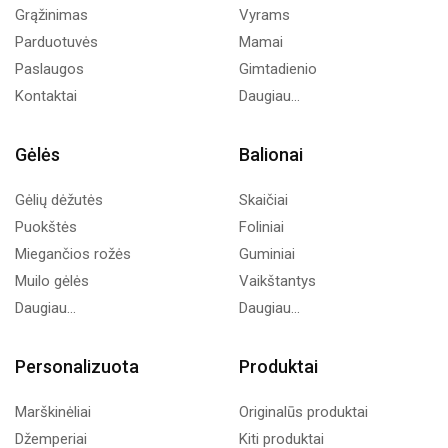
Grąžinimas
Vyrams
Parduotuvės
Mamai
Paslaugos
Gimtadienio
Kontaktai
Daugiau...
Gėlės
Balionai
Gėlių dėžutės
Skaičiai
Puokštės
Foliniai
Miegančios rožės
Guminiai
Muilo gėlės
Vaikštantys
Daugiau...
Daugiau...
Personalizuota
Produktai
Marškinėliai
Originalūs produktai
Džemperiai
Kiti produktai