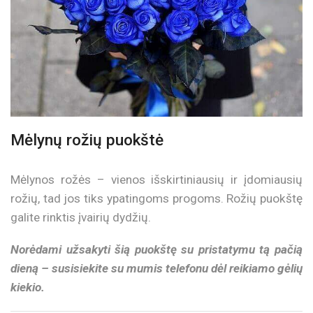
Mėlynų rožių puokštė
Mėlynos rožės – vienos išskirtiniausių ir įdomiausių
rožių, tad jos tiks ypatingoms progoms. Rožių puokštę
galite rinktis įvairių dydžių.
Norėdami užsakyti šią puokštę su pristatymu tą pačią
dieną – susisiekite su mumis telefonu dėl reikiamo gėlių
kiekio.