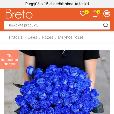
Rugpjūčio 15 d. nedirbsime
Atšaukti
0
0
Search
input
Pradžia
Gėlės
Rožės
Mėlynos rožės
Tik
išankstiniai
užsakymai