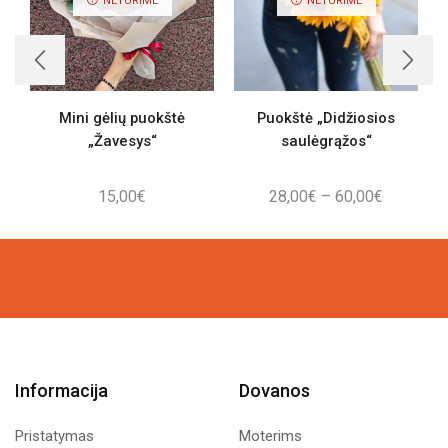
NETURIME
NETURIME
Mini gėlių puokštė
Puokštė „Didžiosios
V
„Žavesys“
saulėgrąžos“
Price
15,00
€
28,00
€
–
60,00
€
range:
28,00€
through
60,00€
Informacija
Dovanos
Pristatymas
Moterims